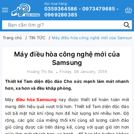
Gọi mua hàng:
0359364586 - 0973479685 -
0969286385
Trang chủ
TIN TỨC
Máy điều hòa công nghệ mới của Samsun
Máy điều hòa công nghệ mới của
Samsung
Hoàng Thị Ba
Friday, 08 January, 2016
Thiết kế Tam diện độc đáo Cho sức mạnh làm mát nhanh
hơn, xa hơn và đều khắp phòng.
Máy
điều hòa Samsung
nay được thiết kế hoàn toàn mới
mang đến hiệu quả vượt trội hơn. Thiết kế Tam diện độc đáo
với bề mặt hút khí rộng hơn để hút lượng khí nhiều hơn. Độ
rộng, các góc của miệng thổi khí cùng số lượng cánh đảo
gió cũng được cải tiến đáng kể, cùng với quạt gió lớn hơn
giúp làm mát nhanh hơn, xa hơn* – để bạn tận hưởng không