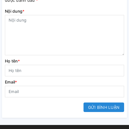
được đánh dấu
*
Nội dung
*
Họ tên
*
Email
*
GỬI BÌNH LUẬN