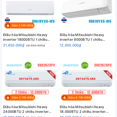
Giảm 5.100.000₫
Điều hòa Mitsubishi Heavy
Điều hòa Mitsubishi Heavy
inverter 18000BTU 1 chiều
inverter 9000BTU 1 chiều
SRK/SRC18YXS-W5
SRK/SRC10YXS-W5
21.450.000₫
12.050.000₫
26.550.000₫
Giảm 3.700.000₫
Giảm 4.700.000₫
Điều hòa Mitsubishi Heavy
Điều hòa Mitsubishi Heavy
24000BTU 2 chiều inverter
18.000BTU 2 chiều inverter
SRK/SRC71ZRS-W5
SRK/SRC50ZSPS-W5