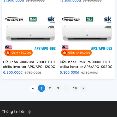
31.900.000₫
18.800.000₫
35.600.000₫
23.500.000₫
Giảm 450.000₫
Giảm 1.450.000₫
Điều hòa Sumikura 12000BTU 1
Điều hòa Sumikura 9000BTU 1
chiều inverter APS/APO-120DC
chiều inverter APS/APO-092DC
6.300.000₫
5.300.000₫
6.750.000₫
6.750.000₫
2
3
...
18
»
«
1
Thông tin liên hệ