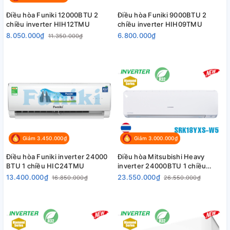
Điều hòa Funiki 12000BTU 2
Điều hòa Funiki 9000BTU 2
chiều inverter HIH12TMU
chiều inverter HIH09TMU
8.050.000₫
6.800.000₫
11.350.000₫
Giảm 3.450.000₫
Giảm 3.000.000₫
Điều hòa Funiki inverter 24000
Điều hòa Mitsubishi Heavy
BTU 1 chiều HIC24TMU
inverter 24000BTU 1 chiều
SRK/SRC24YXS-W5
13.400.000₫
23.550.000₫
16.850.000₫
26.550.000₫