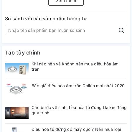
Xem thêm
tinh tế mang lại vẻ đẹp sang trọng cho căn phòng.
Hơn nữa: Máy điều hòa Funiki được tích hợp đèn hiển thị
So sánh với các sản phẩm tương tự
nhiệt độ tiện lợi giúp bạn dễ dàng quan sát, cài đặt...độc
đáo hơn đèn này về đêm có tác dụng như đèn ngủ mà
không bị cảm giá chói lóa khó chịu và Bạn cũng dễ dàng tắt
đèn này (nếu không cần thiết).
Tab tùy chỉnh
Khi nào nên và không nên mua điều hòa âm
trần
Báo giá điều hòa âm trần Daikin mới nhất 2020
Các bước vệ sinh điều hòa tủ đứng Daikin đúng
quy trình
Điều hòa tủ đứng có mấy cục ? Nên mua loại