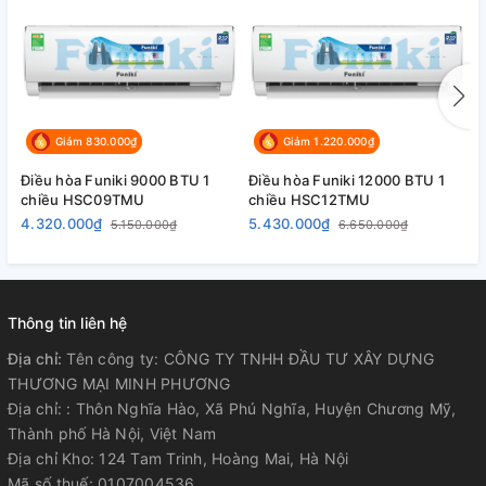
Giảm 830.000₫
Giảm 1.220.000₫
Điều hòa Funiki 9000 BTU 1
Điều hòa Funiki 12000 BTU 1
Đ
chiều HSC09TMU
chiều HSC12TMU
c
4.320.000₫
5.430.000₫
8
5.150.000₫
6.650.000₫
Thông tin liên hệ
Địa chỉ:
Tên công ty: CÔNG TY TNHH ĐẦU TƯ XÂY DỰNG
THƯƠNG MẠI MINH PHƯƠNG
Địa chỉ: : Thôn Nghĩa Hào, Xã Phú Nghĩa, Huyện Chương Mỹ,
Thành phố Hà Nội, Việt Nam
Địa chỉ Kho: 124 Tam Trinh, Hoàng Mai, Hà Nội
Mã số thuế: 0107004536