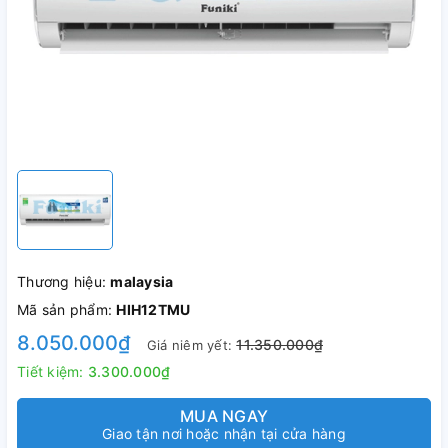
Thương hiệu:
malaysia
Mã sản phẩm:
HIH12TMU
8.050.000₫
11.350.000₫
Giá niêm yết:
Tiết kiệm:
3.300.000₫
MUA NGAY
Giao tận nơi hoặc nhận tại cửa hàng