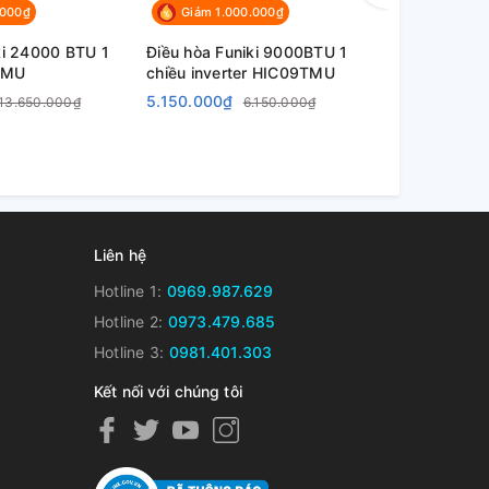
.000₫
Giảm 1.000.000₫
Giảm 1.4
ki 24000 BTU 1
Điều hòa Funiki 9000BTU 1
Điều hòa Fu
TMU
chiều inverter HIC09TMU
chiều inver
5.150.000₫
6.050.000
13.650.000₫
6.150.000₫
Liên hệ
Hotline 1:
0969.987.629
Hotline 2:
0973.479.685
Hotline 3:
0981.401.303
Kết nối với chúng tôi