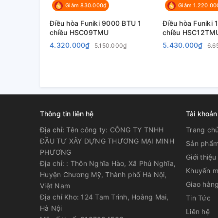
Giảm 830.000₫
Giảm 1.220.00
Điều hòa Funiki 9000 BTU 1
Điều hòa Funiki
chiều HSC09TMU
chiều HSC12TM
4.320.000₫
5.430.000₫
5.150.000₫
6.6
Thông tin liên hệ
Tài khoản
Địa chỉ:
Tên công ty: CÔNG TY TNHH
Trang ch
ĐẦU TƯ XÂY DỰNG THƯƠNG MẠI MINH
Sản phẩ
PHƯƠNG
Giới thiệu
Địa chỉ: : Thôn Nghĩa Hào, Xã Phú Nghĩa,
Khuyến m
Huyện Chương Mỹ, Thành phố Hà Nội,
Giao hàng
Việt Nam
Địa chỉ Kho: 124 Tam Trinh, Hoàng Mai,
Tin Tức
Hà Nội
Liên hệ