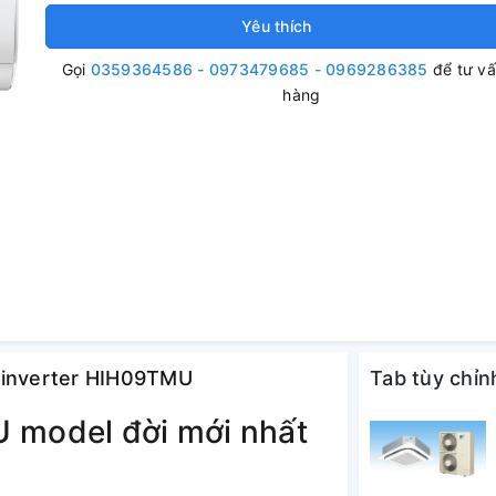
Yêu thích
Gọi
0359364586 - 0973479685 - 0969286385
để tư v
hàng
u inverter HIH09TMU
Tab tùy chỉn
 model đời mới nhất