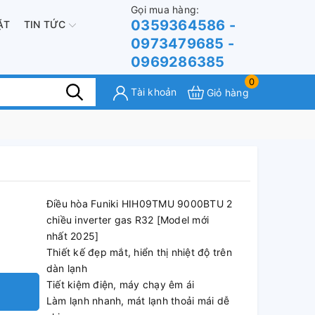
Gọi mua hàng:
0359364586 -
ẶT
TIN TỨC
0973479685 -
0969286385
0
Tài khoản
Giỏ hàng
Điều hòa Funiki HIH09TMU 9000BTU 2
chiều inverter gas R32 [Model mới
nhất 2025]
Thiết kế đẹp mắt, hiển thị nhiệt độ trên
dàn lạnh
Tiết kiệm điện, máy chạy êm ái
Làm lạnh nhanh, mát lạnh thoải mái dễ