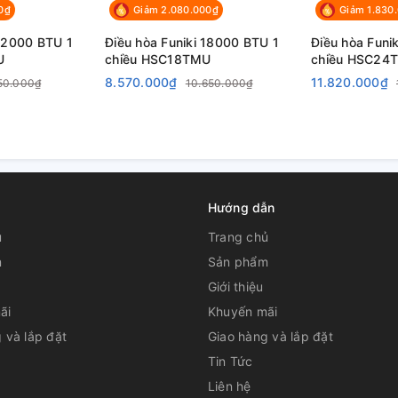
0₫
Giảm 2.080.000₫
Giảm 1.830
 12000 BTU 1
Điều hòa Funiki 18000 BTU 1
Điều hòa Funi
U
chiều HSC18TMU
chiều HSC24
8.570.000₫
11.820.000₫
50.000₫
10.650.000₫
Hướng dẫn
ủ
Trang chủ
m
Sản phẩm
Giới thiệu
ãi
Khuyến mãi
 và lắp đặt
Giao hàng và lắp đặt
Tin Tức
Liên hệ