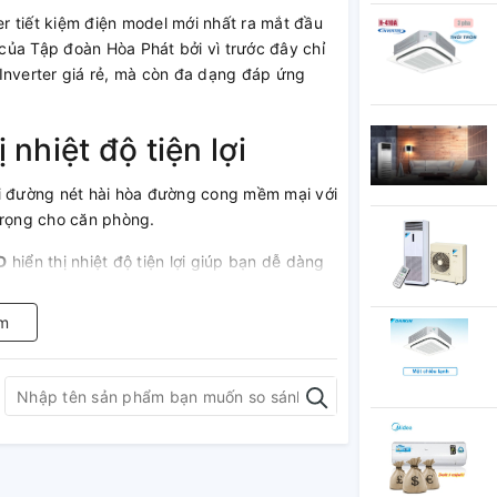
 tiết kiệm điện model mới nhất ra mắt đầu
của Tập đoàn Hòa Phát bởi vì trước đây chỉ
Inverter giá rẻ, mà còn đa dạng đáp ứng
 nhiệt độ tiện lợi
ới đường nét hài hòa đường cong mềm mại với
trọng cho căn phòng.
D
hiển thị nhiệt độ tiện lợi giúp bạn dễ dàng
 tác dụng như đèn ngủ mà không bị cảm giá
nếu không cần thiết).
m