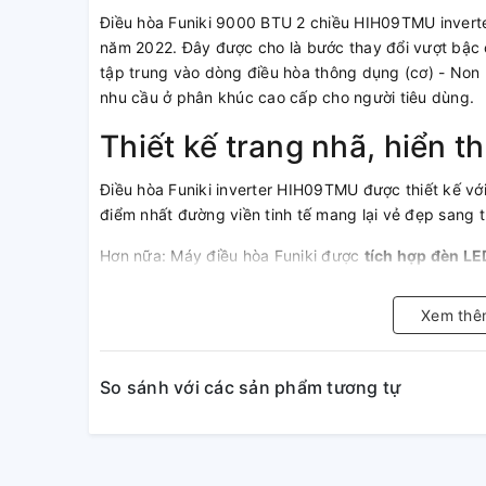
Điều hòa Funiki 9000 BTU 2 chiều HIH09TMU inverter
năm 2022. Đây được cho là bước thay đổi vượt bậc 
tập trung vào dòng điều hòa thông dụng (cơ) - Non 
nhu cầu ở phân khúc cao cấp cho người tiêu dùng.
Thiết kế trang nhã, hiển thị
Điều hòa Funiki inverter HIH09TMU được thiết kế v
điểm nhất đường viền tinh tế mang lại vẻ đẹp sang 
Hơn nữa: Máy điều hòa Funiki được
tích hợp đèn LE
quan sát, cài đặt...độc đáo hơn đèn này về đêm có
chói lóa khó chịu và Bạn cũng dễ dàng tắt đèn này (
Xem thê
So sánh với các sản phẩm tương tự