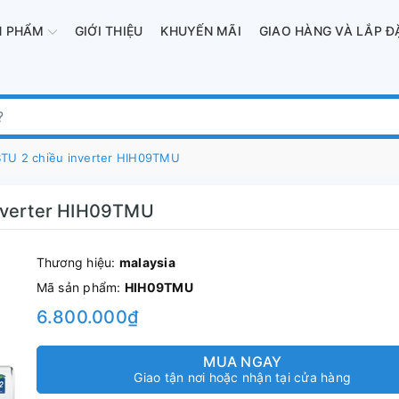
N PHẨM
GIỚI THIỆU
KHUYẾN MÃI
GIAO HÀNG VÀ LẮP Đ
BTU 2 chiều inverter HIH09TMU
inverter HIH09TMU
Thương hiệu:
malaysia
Mã sản phẩm:
HIH09TMU
6.800.000₫
MUA NGAY
Giao tận nơi hoặc nhận tại cửa hàng