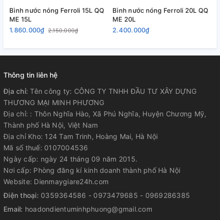
Bình nước nóng Ferroli 15L QQ
Bình nước nóng Ferroli 20L QQ
B
ME 15L
ME 20L
M
1.860.000₫
2.400.000₫
2
2.150.000₫
Thông tin liên hệ
Địa chỉ:
Tên công ty: CÔNG TY TNHH ĐẦU TƯ XÂY DỰNG
THƯƠNG MẠI MINH PHƯƠNG
Địa chỉ: : Thôn Nghĩa Hào, Xã Phú Nghĩa, Huyện Chương Mỹ,
Thành phố Hà Nội, Việt Nam
Địa chỉ Kho: 124 Tam Trinh, Hoàng Mai, Hà Nội
Mã số thuế: 0107004536
Ngày cấp: ngày 24 tháng 09 năm 2015.
Nơi cấp: Phòng đăng kí kinh doanh thành phố Hà Nội
Website: Dienmaygiare24h.com
Điện thoại:
0359364586 - 0973479685 - 0969286385
Email:
hoadondientuminhphuong@gmail.com