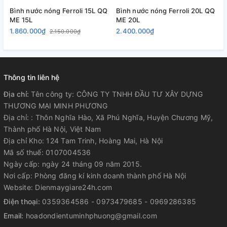
Bình nước nóng Ferroli 15L QQ
Bình nước nóng Ferroli 20L QQ
B
ME 15L
ME 20L
M
1.860.000₫
2.400.000₫
2
2.150.000₫
Thông tin liên hệ
Địa chỉ:
Tên công ty: CÔNG TY TNHH ĐẦU TƯ XÂY DỰNG
THƯƠNG MẠI MINH PHƯƠNG
Địa chỉ: : Thôn Nghĩa Hào, Xã Phú Nghĩa, Huyện Chương Mỹ,
Thành phố Hà Nội, Việt Nam
Địa chỉ Kho: 124 Tam Trinh, Hoàng Mai, Hà Nội
Mã số thuế: 0107004536
Ngày cấp: ngày 24 tháng 09 năm 2015.
Nơi cấp: Phòng đăng kí kinh doanh thành phố Hà Nội
Website: Dienmaygiare24h.com
Điện thoại:
0359364586 - 0973479685 - 0969286385
Email:
hoadondientuminhphuong@gmail.com