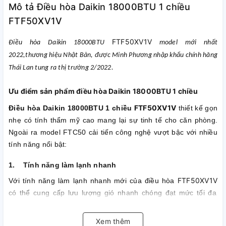
Mô tả Điều hòa Daikin 18000BTU 1 chiều
FTF50XV1V
FTF50XV1V
Điều hòa Daikin 18000BTU
model mới nhất
2022,thương hiệu Nhật Bản, được Minh Phương nhập khẩu chính hãng
Thái Lan tung ra thị trường 2/2022.
Ưu điểm sản phẩm điều hòa Daikin 18000BTU 1 chiều
FTF50XV1V
Điều hòa Daikin 18000BTU 1 chiều
thiết kế gọn
nhẹ có tính thẩm mỹ cao mang lại sự tinh tế cho căn phòng.
Ngoài ra model FTC50 cải tiến công nghệ vượt bậc với nhiều
tính năng nổi bật:
1. Tính năng làm lạnh nhanh
FTF50XV1V
Với tính năng làm lạnh nhanh mới của điều hòa
có thể cung cấp lưu lượng gió nhanh chóng đạt mức tối đa
trong vòng 20 phút, rút ngắn thời gian để nhiệt độ phòng đạt
mức cài đặt.
Xem thêm