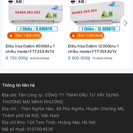
Giảm 1.850.000₫
Giảm 3.000.000₫
Điều hòa Daikin 9000btu 1
Điều hòa Daikin 12000btu 1
Đ
chiều model FTF25XAV1V
chiều model FTF35XAV1V
c
6.750.000₫
8.800.000₫
2
8.600.000₫
11.800.000₫
Dàn nóng và dàn lạnh được tách rời với độ ồn cực nhỏ
5. Cánh tản nhiệt dàn nóng được xử lý chống ăn mòn
Thông tin liên hệ
Địa chỉ:
Tên công ty: CÔNG TY TNHH ĐẦU TƯ XÂY DỰNG
THƯƠNG MẠI MINH PHƯƠNG
Địa chỉ: : Thôn Nghĩa Hào, Xã Phú Nghĩa, Huyện Chương Mỹ,
Thành phố Hà Nội, Việt Nam
Địa chỉ Kho: 124 Tam Trinh, Hoàng Mai, Hà Nội
Mã số thuế: 0107004536