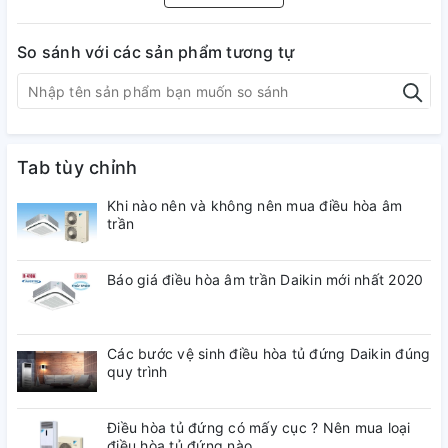
So sánh với các sản phẩm tương tự
Tab tùy chỉnh
Khi nào nên và không nên mua điều hòa âm
trần
Chế độ làm lạnh nhanh của điều hòa
Báo giá điều hòa âm trần Daikin mới nhất 2020
Daikin 18000btu
FTF50XV1V
Nhờ có tính năng vượt trội làm lạnh nhanh mới đem lại sự
FTF50XV1V
thỏa mái nhất cho bạn trong mùa hè này.
giúp
Các bước vệ sinh điều hòa tủ đứng Daikin đúng
quy trình
bạn bỏ lại nóng bức, mệt nhọc ngoài trời, tận hưởng cảm giác
thoải mái nhất ngay sau khi bước vào căn phòng.
Điều hòa tủ đứng có mấy cục ? Nên mua loại
2. Lượng gió bao phủ rộng
điều hòa tủ đứng nào