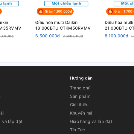
₫
Giảm 1.160.000₫
Giảm 1.700
aikin
Điều hòa multi Daikin
Điều hòa multi
KM35RVMV
18.000BTU CTKM50RVMV
21.000BTU 
6.500.000₫
8.100.000₫
30.000₫
7.660.000₫
9
Hướng dẫn
ủ
Trang chủ
m
Sản phẩm
Giới thiệu
ãi
Khuyến mãi
 và lắp đặt
Giao hàng và lắp đặt
Tin Tức