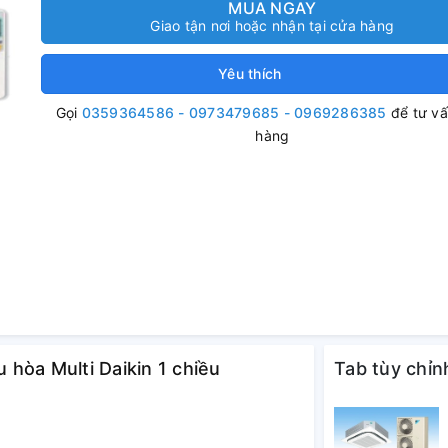
MUA NGAY
Giao tận nơi hoặc nhận tại cửa hàng
Yêu thích
Gọi
0359364586 - 0973479685 - 0969286385
để tư v
hàng
u hòa Multi Daikin 1 chiều
Tab tùy chỉn