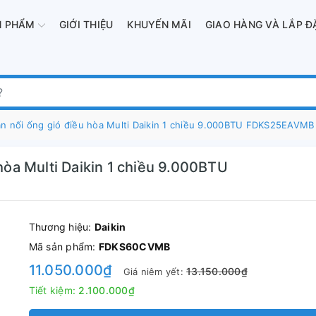
N PHẨM
GIỚI THIỆU
KHUYẾN MÃI
GIAO HÀNG VÀ LẮP Đ
rần nối ống gió điều hòa Multi Daikin 1 chiều 9.000BTU FDKS25EAVMB
 hòa Multi Daikin 1 chiều 9.000BTU
Thương hiệu:
Daikin
Mã sản phẩm:
FDKS60CVMB
11.050.000₫
13.150.000₫
Giá niêm yết:
Tiết kiệm:
2.100.000₫