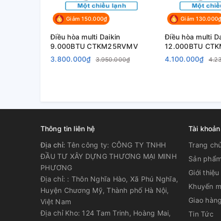
Giảm 150.000₫
Giảm 130.000
Điều hòa multi Daikin
Điều hòa multi D
9.000BTU CTKM25RVMV
12.000BTU CT
3.800.000₫
4.100.000₫
3.950.000₫
4.2
Thông tin liên hệ
Tài khoản
Địa chỉ:
Tên công ty: CÔNG TY TNHH
Trang ch
ĐẦU TƯ XÂY DỰNG THƯƠNG MẠI MINH
Sản phẩ
PHƯƠNG
Giới thiệu
Địa chỉ: : Thôn Nghĩa Hào, Xã Phú Nghĩa,
Khuyến m
Huyện Chương Mỹ, Thành phố Hà Nội,
Giao hàng
Việt Nam
Địa chỉ Kho: 124 Tam Trinh, Hoàng Mai,
Tin Tức