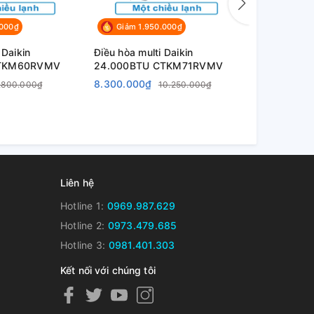
.000₫
Giảm 1.950.000₫
Giảm 50
 Daikin
Điều hòa multi Daikin
Điều hòa mul
CTKM60RVMV
24.000BTU CTKM71RVMV
9.000BTU
8.300.000₫
4.350.000
.800.000₫
10.250.000₫
Liên hệ
Hotline 1:
0969.987.629
Hotline 2:
0973.479.685
Hotline 3:
0981.401.303
Kết nối với chúng tôi