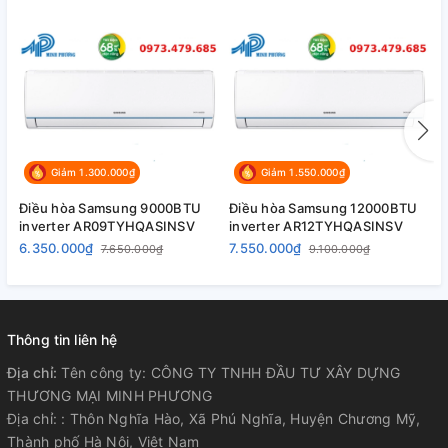
Giảm 1.300.000₫
Giảm 1.550.000₫
Điều hòa Samsung 9000BTU
Điều hòa Samsung 12000BTU
Đ
inverter AR09TYHQASINSV
inverter AR12TYHQASINSV
i
6.350.000₫
7.550.000₫
1
7.650.000₫
9.100.000₫
Thông tin liên hệ
Địa chỉ:
Tên công ty: CÔNG TY TNHH ĐẦU TƯ XÂY DỰNG
THƯƠNG MẠI MINH PHƯƠNG
Địa chỉ: : Thôn Nghĩa Hào, Xã Phú Nghĩa, Huyện Chương Mỹ,
Thành phố Hà Nội, Việt Nam