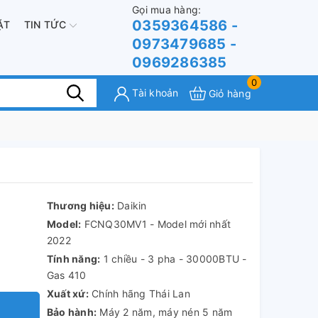
Gọi mua hàng:
0359364586 -
ẶT
TIN TỨC
0973479685 -
0969286385
0
Tài khoản
Giỏ hàng
Thương hiệu:
Daikin
Model:
FCNQ30MV1 - Model mới nhất
2022
Tính năng:
1 chiều - 3 pha - 30000BTU -
Gas 410
Xuất xứ:
Chính hãng Thái Lan
Bảo hành:
Máy 2 năm, máy nén 5 năm