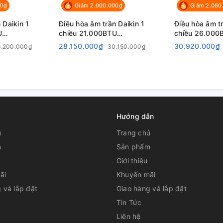
00₫
Giảm 2.000.000₫
Giảm 2.060
 Daikin 1
Điều hòa âm trần Daikin 1
Điều hòa âm tr
1/RNQ30MY1 loại thông dụng, sử dụng môi chất
U
chiều 21.000BTU
chiều 26.000
Q18MV19
FCNQ21MV1/RNQ21MV19
FCNQ26MV1/
, hiệu suất tiết kiệm năng lượng cao so với các
28.150.000₫
30.920.000₫
6.200.000₫
30.150.000₫
hình như Gas R22.
Hướng dẫn
ủ
Trang chủ
m
Sản phẩm
Giới thiệu
ãi
Khuyến mãi
 và lắp đặt
Giao hàng và lắp đặt
Tin Tức
Liên hệ