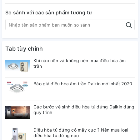
So sánh với các sản phẩm tương tự
Điều hòa âm trần LG 12.000BTU 1 chiều ATNQ12GULA1
Ưu điểm điều hòa âm trần LG
12.000BTU 1 chiều ATNQ12GULA1
Tab tùy chỉnh
Nhập khẩu nguyên bộ chính hãng Hàn Quốc của tập đoàn
điện tử lớn nhất xử sở hoa kim chi, vì thế người dùng hoàn
Khi nào nên và không nên mua điều hòa âm
toàn an tâm về chất lượng sản phẩm khi được cả thế giới tin
trần
dùng.
Thiết kế mặt nạ vuông đa hướng gió thổi, tròn 360 độ, phân
Báo giá điều hòa âm trần Daikin mới nhất 2020
bổ đồng đều hơn đến mọi ngóc ngách căn phòng, mang lại
cảm giác dễ chịu mát mẻ nhất. Màu trắng tinh tế tôn vinh
căn phòng thêm sang trọng.
Các bước vệ sinh điều hòa tủ đứng Daikin đúng
quy trình
Điều hòa tủ đứng có mấy cục ? Nên mua loại
điều hòa tủ đứng nào