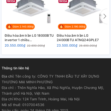
Lắp đặt nhanh chóng dễ dàng, thuận tiện cho việc vệ sinh,
bảo trì bảo dưỡng sau này.
ATNQ12GULA1 sử dụng Gas 410A thân thiện với môi trường
Giảm 2.140.000₫
Giảm 2.190.000₫
phù hợp lắp đặt cho các phòng ngủ, phòng khách, phòng
làm việc có diện tích khoảng 20m2.
Điều hòa âm trần LG 18000BTU
Điều hòa âm trần LG
Đ
inverter 1 chiều
24000BTU ATNQ24GPLE7
A
ATNQ18GPLE6/ATUQ18GPLE6
20.550.000₫
23.500.000₫
2
22.690.000₫
25.690.000₫
Thông tin liên hệ
Địa chỉ:
Tên công ty: CÔNG TY TNHH ĐẦU TƯ XÂY DỰNG
THƯƠNG MẠI MINH PHƯƠNG
Địa chỉ: : Thôn Nghĩa Hào, Xã Phú Nghĩa, Huyện Chương Mỹ,
Thành phố Hà Nội, Việt Nam
Địa chỉ Kho: 124 Tam Trinh, Hoàng Mai, Hà Nội
Mã số thuế: 0107004536
ATNQ12GULA1 sử dụng gas R410 thân thiện với môi trường
Ngày cấp: ngày 24 tháng 09 năm 2015.