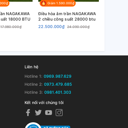
.000₫
Giảm 1.590.000₫
trần NAGAKAWA
Điều hòa âm trần NAGAKAWA
 suất 18000 BTU
2 chiều công suất 28000 btu
22.500.000₫
17.980.000₫
24.090.000₫
Liên hệ
Hotline 1:
0969.987.629
Hotline 2:
0973.479.685
Hotline 3:
0981.401.303
Kết nối với chúng tôi