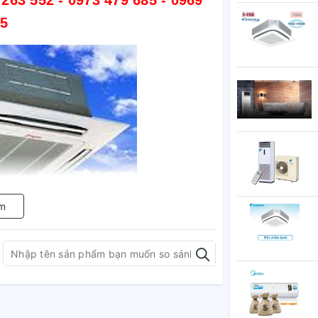
63 552 - 0973 479 685 - 0969
85
m