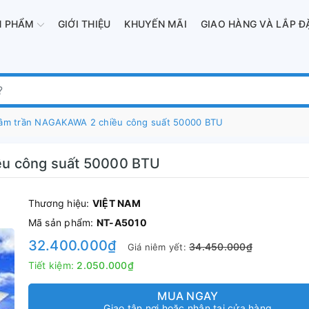
N PHẨM
GIỚI THIỆU
KHUYẾN MÃI
GIAO HÀNG VÀ LẮP Đ
 âm trần NAGAKAWA 2 chiều công suất 50000 BTU
ều công suất 50000 BTU
Thương hiệu:
VIỆT NAM
Mã sản phẩm:
NT-A5010
32.400.000₫
34.450.000₫
Giá niêm yết:
Tiết kiệm:
2.050.000₫
MUA NGAY
Giao tận nơi hoặc nhận tại cửa hàng