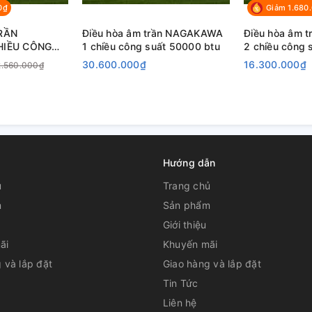
0₫
Giảm 1.680
RẦN
Điều hòa âm trần NAGAKAWA
Điều hòa âm 
1 chiều công suất 50000 btu
2 chiều công
U
30.600.000₫
16.300.000₫
2.560.000₫
Hướng dẫn
ủ
Trang chủ
m
Sản phẩm
Giới thiệu
ãi
Khuyến mãi
 và lắp đặt
Giao hàng và lắp đặt
Tin Tức
Liên hệ