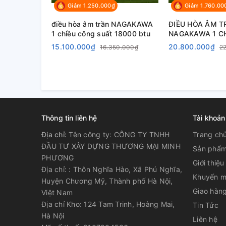
Giảm 1.250.000₫
Giảm 1.760.00
điều hòa âm trần NAGAKAWA
ĐIỀU HÒA ÂM T
1 chiều công suất 18000 btu
NAGAKAWA 1 CHIỀU CÔNG
SUẤT 28000 BT
15.100.000₫
20.800.000₫
16.350.000₫
2
Thông tin liên hệ
Tài khoản
Địa chỉ:
Tên công ty: CÔNG TY TNHH
Trang ch
ĐẦU TƯ XÂY DỰNG THƯƠNG MẠI MINH
Sản phẩ
PHƯƠNG
Giới thiệu
Địa chỉ: : Thôn Nghĩa Hào, Xã Phú Nghĩa,
Khuyến m
Huyện Chương Mỹ, Thành phố Hà Nội,
Giao hàng
Việt Nam
Địa chỉ Kho: 124 Tam Trinh, Hoàng Mai,
Tin Tức
Hà Nội
Liên hệ