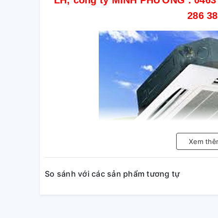
LH; công ty MINH PHƯƠNG . 0463 2
286 3
Xem thê
So sánh với các sản phẩm tương tự