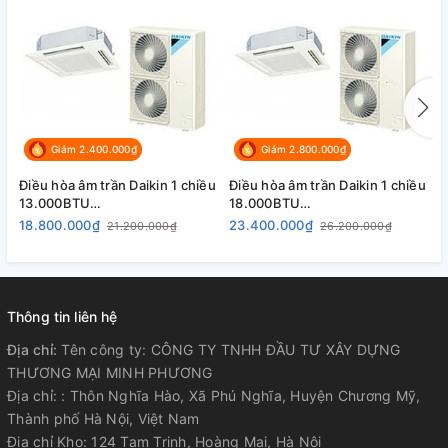
Giảm 2.400.000₫
Giảm 2.800.000₫
Điều hòa âm trần Daikin 1 chiều
Điều hòa âm trần Daikin 1 chiều
Đ
13.000BTU
18.000BTU
2
FCNQ13MV1/RNQ13MV1
FCNQ18MV1/RNQ18MV19
F
18.800.000₫
23.400.000₫
2
21.200.000₫
26.200.000₫
Thông tin liên hệ
Địa chỉ:
Tên công ty: CÔNG TY TNHH ĐẦU TƯ XÂY DỰNG
THƯƠNG MẠI MINH PHƯƠNG
Địa chỉ: : Thôn Nghĩa Hào, Xã Phú Nghĩa, Huyện Chương Mỹ,
Thành phố Hà Nội, Việt Nam
Địa chỉ Kho: 124 Tam Trinh, Hoàng Mai, Hà Nội