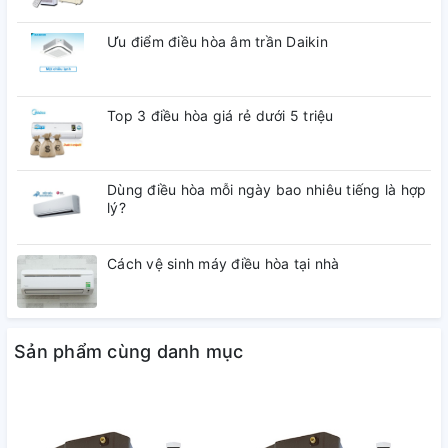
tâm khi sử dụng sản phẩm mà không phải lo lắng tiền điện
Ưu điểm điều hòa âm trần Daikin
hàng tháng mà người dùng luôn cảm thấy dễ chịu thoải mái
nhất khi sử dụng điều hòa.
Công nghệ NanoeX diệt khuẩn, khử mùi hiệu quả, ức chế sự
Top 3 điều hòa giá rẻ dưới 5 triệu
hoạt động sinh sổi nẩy nở của các loại virus, vi khuẩn, trả lại
môi trường sống trong lành nhất, góp phần bảo vệ sức khỏe
con người.
Dùng điều hòa mỗi ngày bao nhiêu tiếng là hợp
lý?
Cách vệ sinh máy điều hòa tại nhà
Sản phẩm cùng danh mục
Điều hòa không khí công nghệ NanoeX