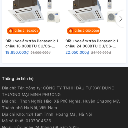
Thương hiệu số 1 thế giới, nhập khẩu chính hãng Malaysia.
Công nghệ tân tiến nhất đem đến những trải nghiệm người
tuyệt vời cho người dùng. Quý khách hàng hoàn toàn yên
tâm khi lựa chọn sản phẩm của Panasonic
Giảm 2.150.000₫
Giảm 2.050.000₫
Điều hòa âm trần Panasonic 48.000BTU Inverter S-
48PU2H5-8/U-48PS2H5-8 sử dụng gas R410A thân thiện
Điều hòa âm trần Panasonic 1
Điều hòa âm trần Panasonic 1
Đ
với môi trường và ra tăng hiệu suất làm lạnh lên đến 1,6 lần
chiều 18.000BTU CU/CS-
chiều 24.000BTU CU/CS-
c
PC18DB4H
PC24DB4H
S
so với gas R22.
18.850.000₫
22.050.000₫
2
21.000.000₫
24.100.000₫
Thông tin liên hệ
Địa chỉ:
Tên công ty: CÔNG TY TNHH ĐẦU TƯ XÂY DỰNG
THƯƠNG MẠI MINH PHƯƠNG
Địa chỉ: : Thôn Nghĩa Hào, Xã Phú Nghĩa, Huyện Chương Mỹ,
Thành phố Hà Nội, Việt Nam
Địa chỉ Kho: 124 Tam Trinh, Hoàng Mai, Hà Nội
Mã số thuế: 0107004536
Ngày cấp: ngày 24 tháng 09 năm 2015.