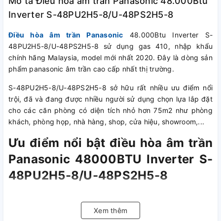
Mô tả Điều hòa âm trần Panasonic 48.000Btu
Inverter S-48PU2H5-8/U-48PS2H5-8
Điều hòa âm trần Panasonic
48.000Btu Inverter S-
48PU2H5-8/U-48PS2H5-8 sử dụng gas 410, nhập khẩu
chính hãng Malaysia, model mới nhất 2020. Đây là dòng sản
phẩm panasonic âm trần cao cấp nhất thị trường.
S-48PU2H5-8/U-48PS2H5-8 sở hữu rất nhiều ưu điểm nổi
trội, đã và đang được nhiều người sử dụng chọn lựa lắp đặt
cho các căn phòng có diện tích nhỏ hơn 75m2 như phòng
khách, phòng họp, nhà hàng, shop, cửa hiệu, showroom,...
Ưu điểm nổi bật điều hòa âm trần
Panasonic 48000BTU Inverter S-
48PU2H5-8/U-48PS2H5-8
Cũng giống như các dòng điều hòa âm trần panasonic
khác, S-48PU2H5-8 sở hữu thiết kế mặt nạ phẳng tinh tế, 4
Xem thêm
hướng gió thổi mang lại sự hải hòa cả về không gian và khả