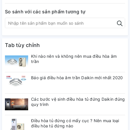
năng làm mát cho toàn bộ căn phòng.
So sánh với các sản phẩm tương tự
Tab tùy chỉnh
Khi nào nên và không nên mua điều hòa âm
trần
Báo giá điều hòa âm trần Daikin mới nhất 2020
Các bước vệ sinh điều hòa tủ đứng Daikin đúng
quy trình
Điều hòa âm trần Panasonic 4 hướng gió thổi
Điều hòa tủ đứng có mấy cục ? Nên mua loại
Tích hợp công nghệ inverter tiết kiệm điện tân tiến nhất,
điều hòa tủ đứng nào
giúp tiết kiệm 50% điện năng, quý khách hàng hoàn toàn an