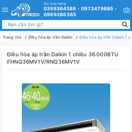
Gọi mua hàng:
0359364586 - 0973479685 -
0969286385
Trang chủ
Điều hòa áp trần Daikin
Điều hòa áp trần Daikin 
Điều hòa áp trần Daikin 1 chiều 36.000BTU
FHNQ36MV1V/RNQ36MV1V