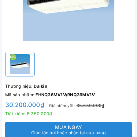
Thương hiệu:
Daikin
Mã sản phẩm:
FHNQ36MV1V/RNQ36MV1V
30.200.000₫
35.550.000₫
Giá niêm yết:
Tiết kiệm:
5.350.000₫
MUA NGAY
Giao tận nơi hoặc nhận tại cửa hàng