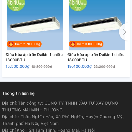
Giảm 2.700.000₫
Giảm 3.800.000₫
Điều hòa áp trần Daikin 1 chiều
Điều hòa áp trần Daikin 1 chiều
Đ
13000BTU
18000BTU
2
FHNQ13MV1/RNQ13MV1
FHNQ18MV1/RNQ18MV1
F
15.500.000₫
19.400.000₫
2
18.200.000₫
23.200.000₫
Thông tin liên hệ
Địa chỉ:
Tên công ty: CÔNG TY TNHH ĐẦU TƯ XÂY DỰNG
THƯƠNG MẠI MINH PHƯƠNG
Địa chỉ: : Thôn Nghĩa Hào, Xã Phú Nghĩa, Huyện Chương Mỹ,
Thành phố Hà Nội, Việt Nam
Địa chỉ Kho: 124 Tam Trinh, Hoàng Mai, Hà Nội