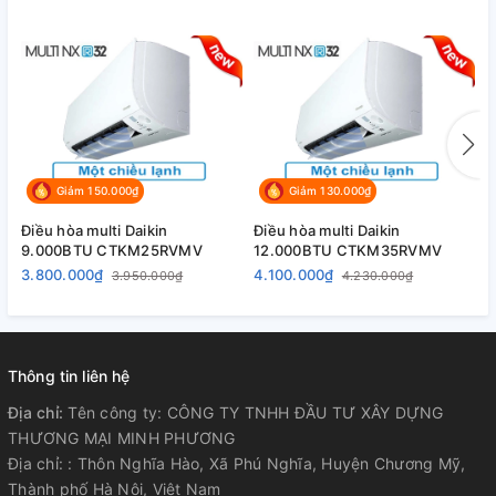
Giảm 150.000₫
Giảm 130.000₫
Điều hòa multi Daikin
Điều hòa multi Daikin
Đ
9.000BTU CTKM25RVMV
12.000BTU CTKM35RVMV
1
3.800.000₫
4.100.000₫
6
3.950.000₫
4.230.000₫
Thông tin liên hệ
Địa chỉ:
Tên công ty: CÔNG TY TNHH ĐẦU TƯ XÂY DỰNG
THƯƠNG MẠI MINH PHƯƠNG
Địa chỉ: : Thôn Nghĩa Hào, Xã Phú Nghĩa, Huyện Chương Mỹ,
Thành phố Hà Nội, Việt Nam