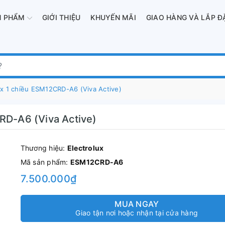
N PHẨM
GIỚI THIỆU
KHUYẾN MÃI
GIAO HÀNG VÀ LẮP Đ
ux 1 chiều ESM12CRD-A6 (Viva Active)
RD-A6 (Viva Active)
Thương hiệu:
Electrolux
Mã sản phẩm:
ESM12CRD-A6
7.500.000₫
MUA NGAY
Giao tận nơi hoặc nhận tại cửa hàng