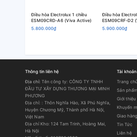
Điều hòa Electrolux 1 chiều
Điều hòa Electro
ESM09CRD-A6 (Viva Active)
ESM09CRF-D2 (V
5.800.000₫
5.900.000₫
Thông tin liên hệ
Tài khoản
Địa chỉ:
Tên công ty: CÔNG TY TNHH
Trang ch
ĐẦU TƯ XÂY DỰNG THƯƠNG MẠI MINH
Sản phẩ
PHƯƠNG
Giới thiệu
Địa chỉ: : Thôn Nghĩa Hào, Xã Phú Nghĩa,
Khuyến m
Huyện Chương Mỹ, Thành phố Hà Nội,
Giao hàng
Việt Nam
Địa chỉ Kho: 124 Tam Trinh, Hoàng Mai,
Tin Tức
Hà Nội
Liên hệ