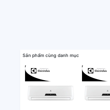
Thích hợp sử dụng để làm mát không gian sống tron
công suất đủ làm mát cho căn phòng trong gia đình
công nghệ tiên tiến như: tính năng làm mát nhanh vớ
I-FEEL giúp điều chỉnh chính xác nhiệt độ mong muốn
Công nghệ Bluefin
Công nghệ giúp chống ăn mòn bộ phận tản nhiệt cả 
vệ kháng vi khuẩn. Nhờ đó, mà hệ thống máy lạnh có 
thiểu chi phí bảo trì.
Sản phẩm cùng danh mục