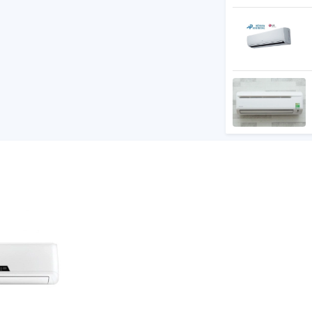
g nhà, máy dieu hoa electrolux có đầy đủ
 bạn. Đặc biệt sản phẩm được tích hợp các
i phím Turbo, điều chỉnh nhiệt độ chính xác
 tại vị trí bạn đứng.
dàn lạnh lẫn cục nóng và tạo thành lớp bảo
tuổi thọ cao, bền bỉ với thời gian và giảm