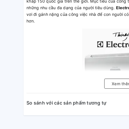
khắp 150 quốc gia trên thế giới. Mục tiêu của công ty
những nhu cầu đa dạng của người tiêu dùng.
Elect
vơi đi gánh nặng của công việc nhà để con người có
hơn.
Xem thê
Điều hòa Elec
TÍNH NĂNG NỔI BẬT
So sánh với các sản phẩm tương tự
Máy lạnh 2 cục, thiết kế thời trang
Là loại máy lạnh 2 cục gồm dàn lạnh dễ dàng bố trí 
dáng thon gọn, phù hợp với mọi không gian và tạo 
bạn.