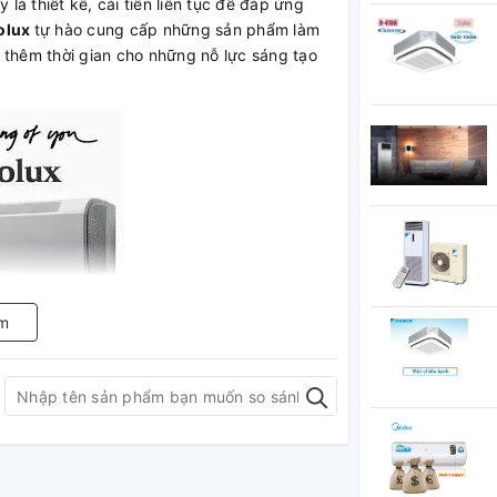
 là thiết kế, cải tiến liên tục để đáp ứng
rolux
tự hào cung cấp những sản phẩm làm
 thêm thời gian cho những nỗ lực sáng tạo
m
trolux
và lắp đặt. Dàn lạnh màu trắng, có kiểu
nên vẻ đẹp cao cấp cho không gian sống của