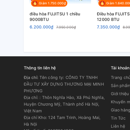
Giảm 1.750.000₫
Giảm 1.640.00
điều hòa FUJITSU 1 chiều
Điều hòa FUJITS
9000BTU
12000 BTU
6.200.000₫
7.350.000₫
7.950.000₫
8.9
Thông tin liên hệ
Tài khoản
Địa chỉ:
Tên công ty: CÔNG TY TNHH
Trang ch
ĐẦU TƯ XÂY DỰNG THƯƠNG MẠI MINH
Sản phẩ
PHƯƠNG
Giới thiệu
Địa chỉ: : Thôn Nghĩa Hào, Xã Phú Nghĩa,
Khuyến m
Huyện Chương Mỹ, Thành phố Hà Nội,
Giao hàng
Việt Nam
Địa chỉ Kho: 124 Tam Trinh, Hoàng Mai,
Tin Tức
Hà Nội
Liên hệ