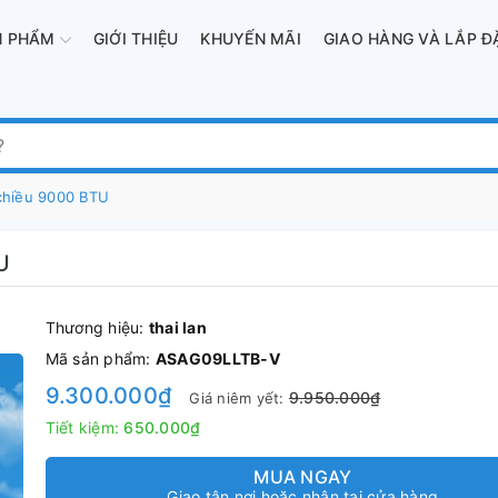
N PHẨM
GIỚI THIỆU
KHUYẾN MÃI
GIAO HÀNG VÀ LẮP Đ
chiều 9000 BTU
U
Thương hiệu:
thai lan
Mã sản phẩm:
ASAG09LLTB-V
9.300.000₫
9.950.000₫
Giá niêm yết:
Tiết kiệm:
650.000₫
MUA NGAY
Giao tận nơi hoặc nhận tại cửa hàng