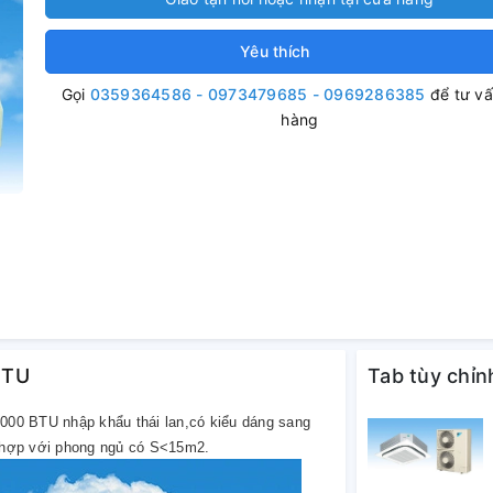
Yêu thích
Gọi
0359364586 - 0973479685 - 0969286385
để tư v
hàng
BTU
Tab tùy chỉn
0 BTU nhập khẩu thái lan,có kiểu dáng sang
ù hợp với phong ngủ có S<15m2.