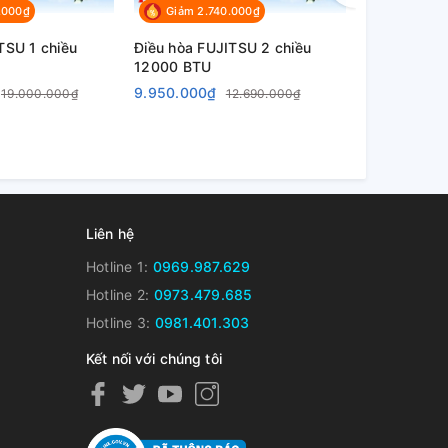
.000₫
Giảm 2.740.000₫
Giảm 1.5
TSU 1 chiều
Điều hòa FUJITSU 2 chiều
Điều hòa 2 
12000 BTU
18000 BTU
9.950.000₫
18.600.000
19.000.000₫
12.690.000₫
Liên hệ
Hotline 1:
0969.987.629
Hotline 2:
0973.479.685
Hotline 3:
0981.401.303
Kết nối với chúng tôi