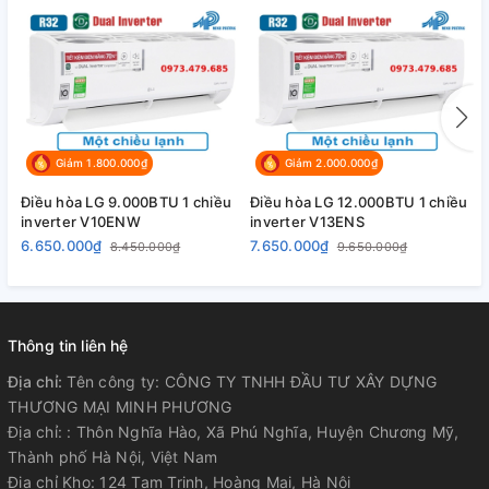
Giảm 1.800.000₫
Giảm 2.000.000₫
Điều hòa LG 9.000BTU 1 chiều
Điều hòa LG 12.000BTU 1 chiều
Đ
inverter V10ENW
inverter V13ENS
i
6.650.000₫
7.650.000₫
1
8.450.000₫
9.650.000₫
Thông tin liên hệ
Địa chỉ:
Tên công ty: CÔNG TY TNHH ĐẦU TƯ XÂY DỰNG
THƯƠNG MẠI MINH PHƯƠNG
Địa chỉ: : Thôn Nghĩa Hào, Xã Phú Nghĩa, Huyện Chương Mỹ,
Thành phố Hà Nội, Việt Nam
Địa chỉ Kho: 124 Tam Trinh, Hoàng Mai, Hà Nội