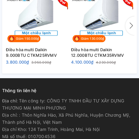
Giảm 150.000₫
Giảm 130.000₫
Điều hòa multi Daikin
Điều hòa multi Daikin
Đ
9.000BTU CTKM25RVMV
12.000BTU CTKM35RVMV
1
3.800.000₫
4.100.000₫
6
3.950.000₫
4.230.000₫
Thông tin liên hệ
Địa chỉ:
Tên công ty: CÔNG TY TNHH ĐẦU TƯ XÂY DỰNG
THƯƠNG MẠI MINH PHƯƠNG
Địa chỉ: : Thôn Nghĩa Hào, Xã Phú Nghĩa, Huyện Chương Mỹ,
Thành phố Hà Nội, Việt Nam
Địa chỉ Kho: 124 Tam Trinh, Hoàng Mai, Hà Nội
Mã số thuế: 0107004536