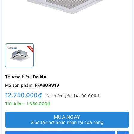
Thương hiệu:
Daikin
Mã sản phẩm:
FFA60RV1V
12.750.000₫
14.100.000₫
Giá niêm yết:
Tiết kiệm:
1.350.000₫
MUA NGAY
Giao tận nơi hoặc nhận tại cửa hàng