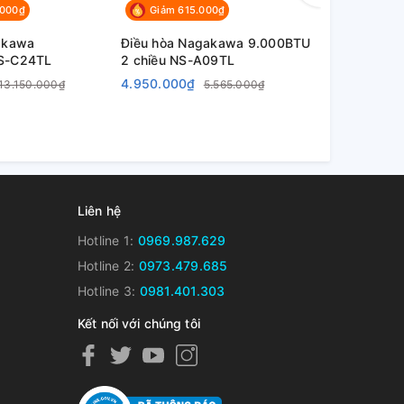
.000₫
Giảm 615.000₫
Giảm 1.5
akawa
Điều hòa Nagakawa 9.000BTU
Điều hòa N
S-C24TL
2 chiều NS-A09TL
12.000BTU 
4.950.000₫
6.350.000
13.150.000₫
5.565.000₫
Liên hệ
Hotline 1:
0969.987.629
Hotline 2:
0973.479.685
Hotline 3:
0981.401.303
Kết nối với chúng tôi