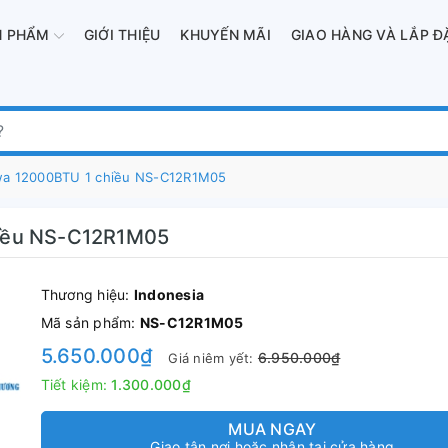
N PHẨM
GIỚI THIỆU
KHUYẾN MÃI
GIAO HÀNG VÀ LẮP Đ
wa 12000BTU 1 chiều NS-C12R1M05
hiều NS-C12R1M05
Thương hiệu:
Indonesia
Mã sản phẩm:
NS-C12R1M05
5.650.000₫
6.950.000₫
Giá niêm yết:
Tiết kiệm:
1.300.000₫
MUA NGAY
Giao tận nơi hoặc nhận tại cửa hàng