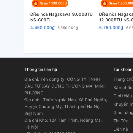
Giảm 1.100.000₫
Giảm 1.200.00
Điều hòa Nagakawa 9.000BTU
Điều hòa Nagak
NS-C09TL
12.000BTU NS-
4.450.000₫
5.750.000₫
5.550.000₫
6.9
Thông tin liên hệ
Tài khoản
Địa chỉ:
Tên công ty: CÔNG TY TNHH
Trang ch
ĐẦU TƯ XÂY DỰNG THƯƠNG MẠI MINH
Sản phẩ
PHƯƠNG
Giới thiệu
Địa chỉ: : Thôn Nghĩa Hào, Xã Phú Nghĩa,
Khuyến m
Huyện Chương Mỹ, Thành phố Hà Nội,
Giao hàng
Việt Nam
Địa chỉ Kho: 124 Tam Trinh, Hoàng Mai,
Tin Tức
Hà Nội
Liên hệ