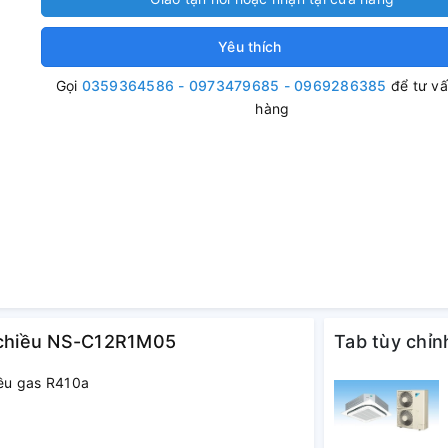
Yêu thích
Gọi
0359364586 - 0973479685 - 0969286385
để tư v
hàng
 chiều NS-C12R1M05
Tab tùy chỉn
ều gas R410a