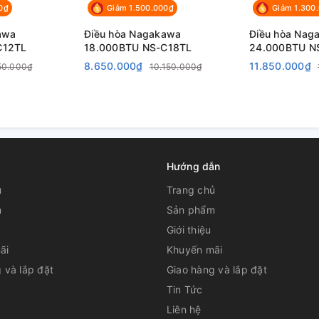
0₫
Giảm 1.500.000₫
Giảm 1.300
awa
Điều hòa Nagakawa
Điều hòa Nag
C12TL
18.000BTU NS-C18TL
24.000BTU N
8.650.000₫
11.850.000₫
50.000₫
10.150.000₫
Hướng dẫn
ủ
Trang chủ
m
Sản phẩm
Giới thiệu
ãi
Khuyến mãi
 và lắp đặt
Giao hàng và lắp đặt
Tin Tức
Liên hệ