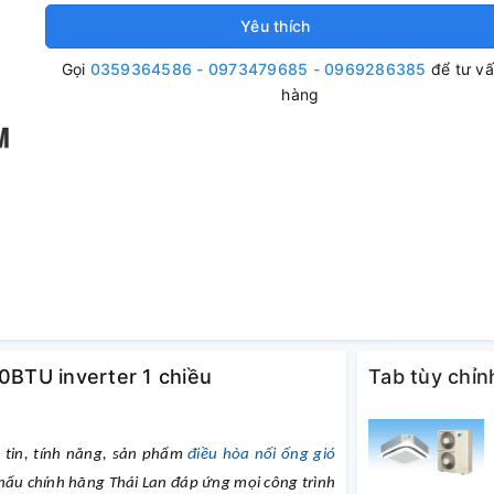
Yêu thích
Gọi
0359364586 - 0973479685 - 0969286385
để tư v
hàng
00BTU inverter 1 chiều
Tab tùy chỉn
 tin, tính năng, sản phẩm
điều
hòa nối ống gió
ẩu chính hãng Thái Lan đáp ứng mọi công trình