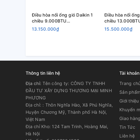
Sử dụng môi chất làm lạnh mới Gas R32 thân thiện với 
suất làm lạnh được tăng cao hơn so với môi chất cũ R2
Điều hòa nối ống gió Daikin 1
Điều hòa nối ống
chiều 9.000BTU
chiều 13.000BT
cực dễ chịu.
FDBNQ09MV1V/RNQ09MV1V
FDBNQ13MV1V/
13.150.000₫
15.500.000₫
Ứng dụng điều hòa áp trần nối ống gió Daikin 50.000B
Đây là dòng sản phẩm điều hòa áp trần nối ống gió inv
50
dụng lựa chọn lắp đặt. Với công suất
.000BTU (5hp),
cho các căn phòng có diện tích lên tới 90m2. Các trung 
trình lớn cần đến sự sang trọng và nguồn điện 3 pha đều 
Thông tin liên hệ
Tài khoản
Địa chỉ:
Tên công ty: CÔNG TY TNHH
Trang ch
ĐẦU TƯ XÂY DỰNG THƯƠNG MẠI MINH
Sản phẩ
PHƯƠNG
Giới thiệu
Địa chỉ: : Thôn Nghĩa Hào, Xã Phú Nghĩa,
Khuyến m
Huyện Chương Mỹ, Thành phố Hà Nội,
Giao hàng
Việt Nam
Địa chỉ Kho: 124 Tam Trinh, Hoàng Mai,
Tin Tức
Hà Nội
Liên hệ