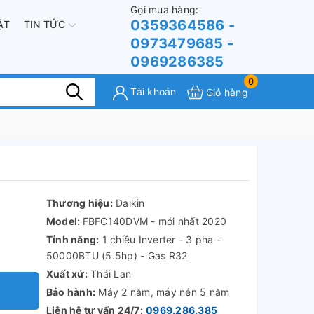
Gọi mua hàng:
0359364586 -
ẶT
TIN TỨC
0973479685 -
0969286385
0
Tài khoản
Giỏ hàng
Thương hiệu:
Daikin
Model:
FBFC140DVM - mới nhất 2020
Tính năng:
1 chiều Inverter - 3 pha -
50000BTU (5.5hp) - Gas R32
Xuất xứ:
Thái Lan
Bảo hành:
Máy 2 năm, máy nén 5 năm
Liên hệ tư vấn 24/7:
0969.286.385