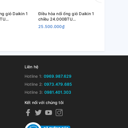
ng gió Daikin 1
Điều hòa nối ống gió Daikin 1
Điều hòa nối
BTU
chiều 24.000BTU
chiều 26.0
V/RNQ21MV1V
FDBNQ24MV1V/RNQ24MV1V
FDBNQ26M
25.500.000₫
26.000.00
Liên hệ
Hotline 1:
0969.987.629
Hotline 2:
0973.479.685
Hotline 3:
0981.401.303
Kết nối với chúng tôi