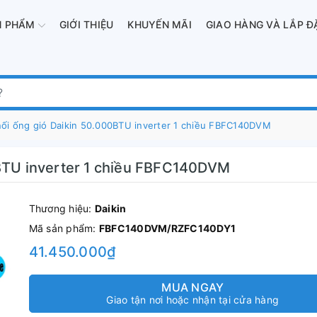
N PHẨM
GIỚI THIỆU
KHUYẾN MÃI
GIAO HÀNG VÀ LẮP Đ
nối ống gió Daikin 50.000BTU inverter 1 chiều FBFC140DVM
0BTU inverter 1 chiều FBFC140DVM
Thương hiệu:
Daikin
Mã sản phẩm:
FBFC140DVM/RZFC140DY1
41.450.000₫
MUA NGAY
Giao tận nơi hoặc nhận tại cửa hàng