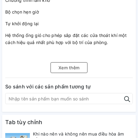
Chương trình làm khô
Bộ chọn hẹn giờ
Tự khởi động lại
Hệ thống ống gió cho phép sắp đặt các cửa thoát khí một
cách hiệu quả nhất phù hợp với bộ trí của phòng.
Loại áp suất tĩnh trung bình có thể sử dụng ở những không
Xem thêm
gian rộng hơn không gian tiêu chuẩn.
Khoang hút tiêu chuẩn phía sau giúp việc nối ống gió đơn
So sánh với các sản phẩm tương tự
giản hơn.
Điều khiển từ xa LCD có dây
Tab tùy chỉnh
Khi nào nên và không nên mua điều hòa âm