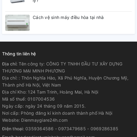
lý?
Cách vệ sinh máy điều hòa tại nhà
Thông tin liên hệ
Địa chỉ:
Tên công ty: CÔNG TY TNHH ĐẦU TƯ XÂY DỰNG
THƯƠNG MẠI MINH PHƯƠNG
Địa chỉ: : Thôn Nghĩa Hào, Xã Phú Nghĩa, Huyện Chương Mỹ,
Thành phố Hà Nội, Việt Nam
Địa chỉ Kho: 124 Tam Trinh, Hoàng Mai, Hà Nội
Mã số thuế: 0107004536
Ngày cấp: ngày 24 tháng 09 năm 2015.
Nơi cấp: Phòng đăng kí kinh doanh thành phố Hà Nội
Website: Dienmaygiare24h.com
Điện thoại:
0359364586 - 0973479685 - 0969286385