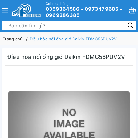
Gọi mua hàng:
0359364586 - 0973479685 -
0969286385
Trang chủ
Điều hòa nối ống gió Daikin FDMG56PUV2V
Điều hòa nối ống gió Daikin FDMG56PUV2V