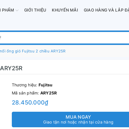
N PHẨM
GIỚI THIỆU
KHUYẾN MÃI
GIAO HÀNG VÀ LẮP Đ
nối ống gió Fujitsu 2 chiều ARY25R
u ARY25R
Thương hiệu:
Fujitsu
Mã sản phẩm:
ARY25R
28.450.000₫
MUA NGAY
Giao tận nơi hoặc nhận tại cửa hàng