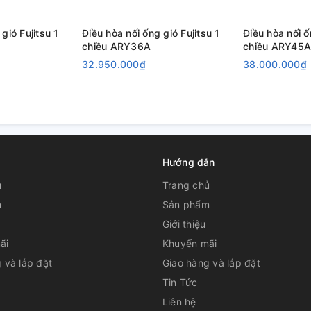
gió Fujitsu 1
Điều hòa nối ống gió Fujitsu 1
Điều hòa nối ố
chiều ARY36A
chiều ARY45A
32.950.000₫
38.000.000₫
Hướng dẫn
ủ
Trang chủ
m
Sản phẩm
Giới thiệu
ãi
Khuyến mãi
 và lắp đặt
Giao hàng và lắp đặt
Tin Tức
Liên hệ