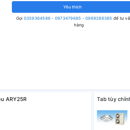
Yêu thích
Gọi
0359364586 - 0973479685 - 0969286385
để tư v
hàng
hiều ARY25R
Tab tùy chỉn