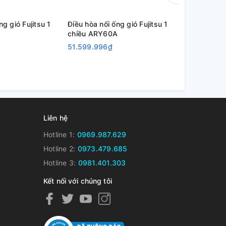
ng gió Fujitsu 1
Điều hòa nối ống gió Fujitsu 1
Điều hòa nối
chiều ARY60A
chiều ARY4
51.599.996₫
40.800.00
Liên hệ
Hotline 1:
0969.987.629
Hotline 2:
0973.479.685
Hotline 3:
0981.401.303
Kết nối với chúng tôi