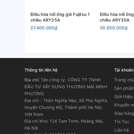
Điều hòa nối ống gió Fujitsu 1
Điều hòa nối ống 
chiều ARY25A
chiều ARY30A
27.400.000₫
30.650.000₫
Thông tin liên hệ
Tài khoản
Địa chỉ:
Tên công ty: CÔNG TY TNHH
Trang ch
ĐẦU TƯ XÂY DỰNG THƯƠNG MẠI MINH
Sản phẩ
PHƯƠNG
Giới thiệu
Địa chỉ: : Thôn Nghĩa Hào, Xã Phú Nghĩa,
Khuyến m
Huyện Chương Mỹ, Thành phố Hà Nội,
Giao hàng
Việt Nam
Địa chỉ Kho: 124 Tam Trinh, Hoàng Mai,
Tin Tức
Hà Nội
Liên hệ