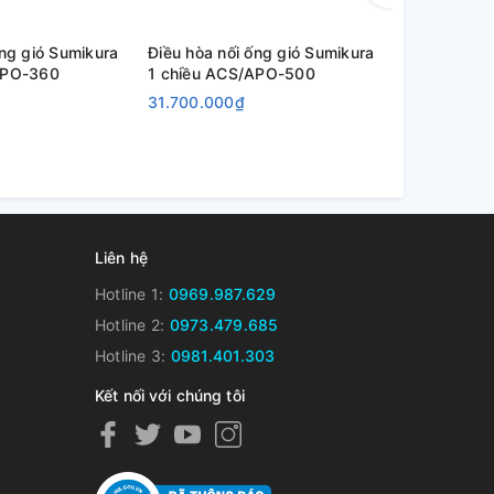
ống gió Sumikura
Điều hòa nối ống gió Sumikura
Điều hòa nố
APO-360
1 chiều ACS/APO-500
1 chiều AC
31.700.000₫
43.100.000
Liên hệ
Hotline 1:
0969.987.629
Hotline 2:
0973.479.685
Hotline 3:
0981.401.303
Kết nối với chúng tôi