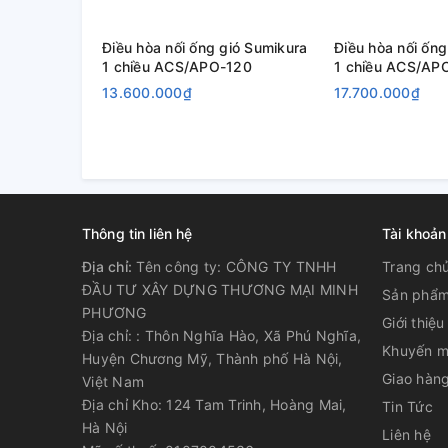
Điều hòa nối ống gió Sumikura
Điều hòa nối ống
1 chiều ACS/APO-120
1 chiều ACS/AP
13.600.000₫
17.700.000₫
Thông tin liên hệ
Tài khoản
Địa chỉ:
Tên công ty: CÔNG TY TNHH
Trang ch
ĐẦU TƯ XÂY DỰNG THƯƠNG MẠI MINH
Sản phẩ
PHƯƠNG
Giới thiệu
Địa chỉ: : Thôn Nghĩa Hào, Xã Phú Nghĩa,
Khuyến m
Huyện Chương Mỹ, Thành phố Hà Nội,
Giao hàng
Việt Nam
Địa chỉ Kho: 124 Tam Trinh, Hoàng Mai,
Tin Tức
Hà Nội
Liên hệ