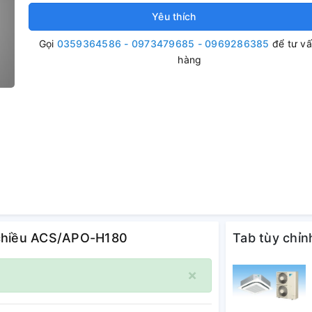
Yêu thích
Gọi
0359364586 - 0973479685 - 0969286385
để tư v
hàng
2 chiều ACS/APO-H180
Tab tùy chỉn
×