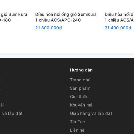
 gió Sumikura
Điều hòa nối ống gió Sumikura
Điều hòa nối 
O-180
1 chiều ACS/APO-240
1 chiều ACS/
21.800.000₫
31.400.000₫
Hướng dẫn
ủ
Trang chủ
m
Sản phẩm
Giới thiệu
ãi
Khuyến mãi
 và lắp đặt
Giao hàng và lắp đặt
Tin Tức
Liên hệ