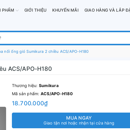
N PHẨM
GIỚI THIỆU
KHUYẾN MÃI
GIAO HÀNG VÀ LẮP Đ
òa nối ống gió Sumikura 2 chiều ACS/APO-H180
chiều ACS/APO-H180
Thương hiệu:
Sumikura
Mã sản phẩm:
ACS/APO-H180
18.700.000₫
MUA NGAY
Giao tận nơi hoặc nhận tại cửa hàng