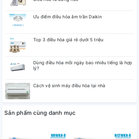
Công suất
1,320
điện (nhỏ
W
(270-
Ưu điểm điều hòa âm trần Daikin
nhất - lớn
1,700)
nhất)
Top 3 điều hòa giá rẻ dưới 5 triệu
L/h
2.9
Khử ẩm
Pt/h
6.1
Dùng điều hòa mỗi ngày bao nhiêu tiếng là hợp
lý?
mᶾ/phút
18.7
Dàn lạnh
(ftᶾ/phút)
(660)
Cách vệ sinh máy điều hòa tại nhà
Lưu lượng
gió
mᶾ/phút
34.9
Dàn nóng
(ftᶾ/phút)
(1,230)
Sản phẩm cùng danh mục
Dàn lạnh
dB(A)
44/32/27
(C/TB/T)