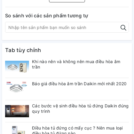
Btu/h
(3,750-
lớn nhất)
21,200)
So sánh với các sản phẩm tương tự
13.71
(nhỏ nhất -
Btu/hW
(13.89-
lớn nhất)
12.47)
EER
Tab tùy chỉnh
4.02
(nhỏ nhất -
W/W
(4.07-
Khi nào nên và không nên mua điều hòa âm
lớn nhất)
trần
3.65)
Báo giá điều hòa âm trần Daikin mới nhất 2020
CSPF
7.28
Điện áp
V
220
Các bước vệ sinh điều hòa tủ đứng Daikin đúng
quy trình
Cường độ
A
6.2
dòng điện
Thông số
Điều hòa tủ đứng có mấy cục ? Nên mua loại
điện
điều hòa tủ đứng nào