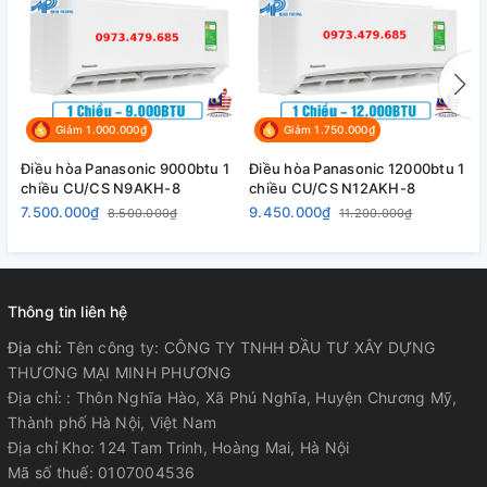
Độ ồn
Dàn nóng
dB(A)
50
(C)
295
mm
Giảm 1.000.000₫
Giảm 1.750.000₫
(619)
Điều hòa Panasonic 9000btu 1
Điều hòa Panasonic 12000btu 1
Đ
Cao
chiều CU/CS N9AKH-8
chiều CU/CS N12AKH-8
1
11-5/8
7.500.000₫
9.450.000₫
1
inch
8.500.000₫
11.200.000₫
(24-3/8)
1,040
mm
(824)
Thông tin liên hệ
Địa chỉ:
Tên công ty: CÔNG TY TNHH ĐẦU TƯ XÂY DỰNG
Rộng
Kích thước
40-31/32
THƯƠNG MẠI MINH PHƯƠNG
inch
(32-
Địa chỉ: : Thôn Nghĩa Hào, Xã Phú Nghĩa, Huyện Chương Mỹ,
15/32)
Thành phố Hà Nội, Việt Nam
Địa chỉ Kho: 124 Tam Trinh, Hoàng Mai, Hà Nội
Mã số thuế: 0107004536
244