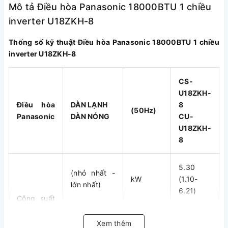
Mô tả Điều hòa Panasonic 18000BTU 1 chiều
inverter U18ZKH-8
Thống số kỹ thuật Điều hòa Panasonic 18000BTU 1 chiều
inverter U18ZKH-8
CS-
U18ZKH-
Điều hòa
DÀN LẠNH
8
(50Hz)
Panasonic
DÀN NÓNG
CU-
U18ZKH-
8
5.30
(nhỏ nhất -
kW
(1.10-
lớn nhất)
6.21)
Công suất
làm lạnh
18,100
Xem thêm
(nhỏ nhất -