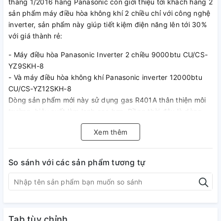
tháng 1/2016 hãng Panasonic còn giới thiệu tới khách hàng 2
sản phẩm máy điều hòa không khí 2 chiều chỉ với công nghệ
inverter, sản phẩm này giúp tiết kiệm điện năng lên tới 30%
với giá thành rẻ:
- Máy điều hòa Panasonic Inverter 2 chiều 9000btu CU/CS-
YZ9SKH-8
- Và máy điều hòa không khí Panasonic inverter 12000btu
CU/CS-YZ12SKH-8
Dòng sản phẩm mới này sử dụng gas R401A thân thiện môi
trường, hiệu suất làm lạnh cao hơn. Đồng thời đây là dòng
sản phẩm dự báo sẽ thay thế dòng sản phẩm máy điều hòa
Xem thêm
2 chiều đang sử dụng dòng Gas R22 trước đây.
Vừa qua rất nhiều khách hàng đắn đo giữa việc chọn mua
So sánh với các sản phẩm tương tự
sản phẩm máy điều hòa Panasonic inverter giá rẻ CU/CS-
YE9RKH-8 và điều hòa Daikin inverter giá rẻ FTXM25HVMV
theo chúng tôi sự lựa chọn Panasonic là tốt nhất. Bởi hiệu
suất sưởi nóng của Panasonic tốt hơn rất nhiều so với máy
điều hòa Daikin.
Tab tùy chỉnh