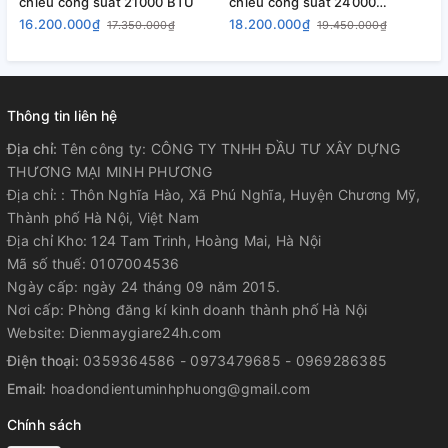
chiều công suất 21000 BTU
chiều công suất 24000
c
BTU,model; APF/APO-240
B
16.200.000₫
18.200.000₫
1
17.350.000₫
19.450.000₫
Thông tin liên hệ
Địa chỉ:
Tên công ty: CÔNG TY TNHH ĐẦU TƯ XÂY DỰNG
THƯƠNG MẠI MINH PHƯƠNG
Địa chỉ: : Thôn Nghĩa Hào, Xã Phú Nghĩa, Huyện Chương Mỹ,
Thành phố Hà Nội, Việt Nam
Địa chỉ Kho: 124 Tam Trinh, Hoàng Mai, Hà Nội
Mã số thuế: 0107004536
Ngày cấp: ngày 24 tháng 09 năm 2015.
Nơi cấp: Phòng đăng kí kinh doanh thành phố Hà Nội
Website: Dienmaygiare24h.com
Điện thoại:
0359364586 - 0973479685 - 0969286385
Email:
hoadondientuminhphuong@gmail.com
Chính sách