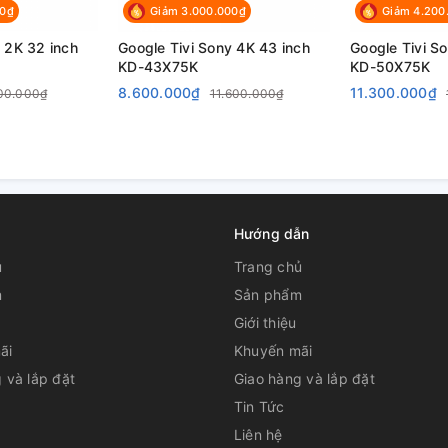
00₫
Giảm 3.000.000₫
Giảm 4.200
 2K 32 inch
Google Tivi Sony 4K 43 inch
Google Tivi S
KD-43X75K
KD-50X75K
8.600.000₫
11.300.000₫
00.000₫
11.600.000₫
Hướng dẫn
ủ
Trang chủ
m
Sản phẩm
Giới thiệu
ãi
Khuyến mãi
 và lắp đặt
Giao hàng và lắp đặt
Tin Tức
Liên hệ