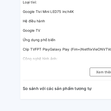
Loại tivi:
Google Tivi Mini LED75 inch4K
Hệ điều hành
Google TV
Ứng dụng phổ biến
Clip TVFPT PlayGalaxy Play (Fim+)NetflixVieONVT
Công nghệ hình ảnh:
Công nghệ chống phản chiếu X-Anti ReflectionDol
Xem thê
trễ chơi game Auto Low Latency Mode (ALLM)Góc
đèn nền XR Backlight Master DriveLàm mượt chuy
giải XR 4K Upscaling Tinh năng Game MenuTính n
So sánh với các sản phẩm tương tự
XR Triluminos ProTăng cường tương phản XR Cont
quét chơi game VRR
Điều khiển bằng giọng nói