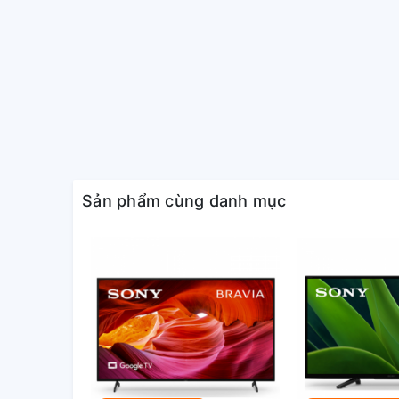
Google Assistant có tiếng ViệtTìm kiếm giọng nói tr
Remote thông minh:
Remote tích hợp micro tìm kiếm giọng nói (RMF-TX8
Chiếu hình từ điện thoại lên TV
AirPlay 2Chromecast
Kích thước:
Sản phẩm cùng danh mục
Ngang 166.7 cm - Cao 97.1 cm - Dày 38.8 cm
Năm ra mắt:
2023
Hãng
Sony.