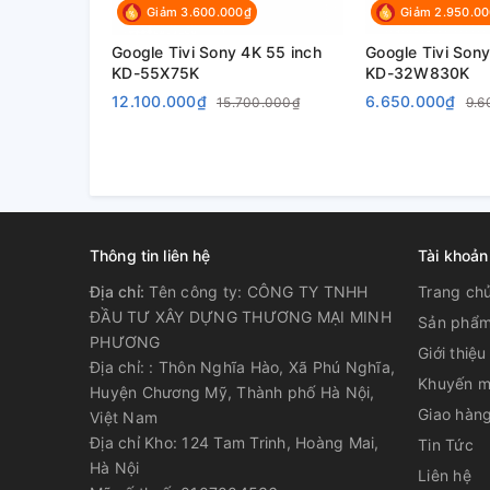
Giảm 3.600.000₫
Giảm 2.950.0
Google Tivi Sony 4K 55 inch
Google Tivi Sony
KD-55X75K
KD-32W830K
12.100.000₫
6.650.000₫
15.700.000₫
9.6
Thông tin liên hệ
Tài khoản
Địa chỉ:
Tên công ty: CÔNG TY TNHH
Trang ch
ĐẦU TƯ XÂY DỰNG THƯƠNG MẠI MINH
Sản phẩ
PHƯƠNG
Giới thiệu
Địa chỉ: : Thôn Nghĩa Hào, Xã Phú Nghĩa,
Khuyến m
Huyện Chương Mỹ, Thành phố Hà Nội,
Giao hàng
Việt Nam
Địa chỉ Kho: 124 Tam Trinh, Hoàng Mai,
Tin Tức
Hà Nội
Liên hệ