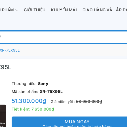
N PHẨM
GIỚI THIỆU
KHUYẾN MÃI
GIAO HÀNG VÀ LẮP Đ
K XR-75X95L
X95L
Thương hiệu:
Sony
Mã sản phẩm:
XR-75X95L
51.300.000₫
58.950.000₫
Giá niêm yết:
Tiết kiệm:
7.650.000₫
MUA NGAY
Giao tận nơi hoặc nhận tại cửa hàng