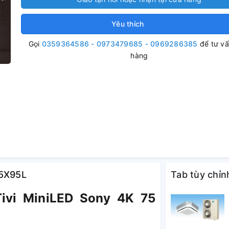
Yêu thích
Gọi
0359364586 - 0973479685 - 0969286385
để tư v
hàng
75X95L
Tab tùy chỉn
Tivi MiniLED Sony 4K 75