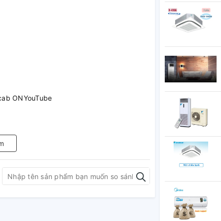
Vcab ONYouTube
by VisionGiảm nhiễu XR Clear ImageGiảm độ
m
 nhìn rộng X-Wide AngleHDR10HLGKiểm soát
ển động XR Motion ClarityNâng cấp độ phân
ăng chơi game 4K 120fpsTăng cường màu sắc
rast Booster 20Đồng bộ khung hình/tần số