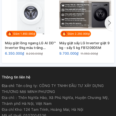
Giảm 1.850.000₫
Giảm 2.250.000₫
Máy giặt lồng ngang LG AI DD™
Máy giặt sấy LG Inverter giặt 9
M
Inverter 9kg màu trắng
kg - sấy 5 kg FB1209D5M
k
FB1209S6W
6.350.000₫
9.700.000₫
9
8.200.000₫
11.950.000₫
Thông tin liên hệ
Địa chỉ:
Tên công ty: CÔNG TY TNHH ĐẦU TƯ XÂY DỰNG
THƯƠNG MẠI MINH PHƯƠNG
Địa chỉ: : Thôn Nghĩa Hào, Xã Phú Nghĩa, Huyện Chương Mỹ,
Thành phố Hà Nội, Việt Nam
Địa chỉ Kho: 124 Tam Trinh, Hoàng Mai, Hà Nội
Mã số thuế: 0107004536