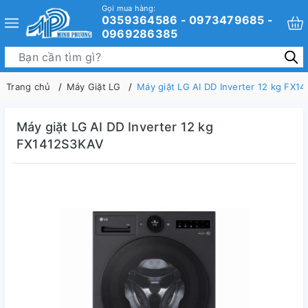
Gọi mua hàng:
0359364586 - 0973479685 -
0969286385
Trang chủ
Máy Giặt LG
Máy giặt LG AI DD Inverter 12 kg FX1
Máy giặt LG AI DD Inverter 12 kg
FX1412S3KAV