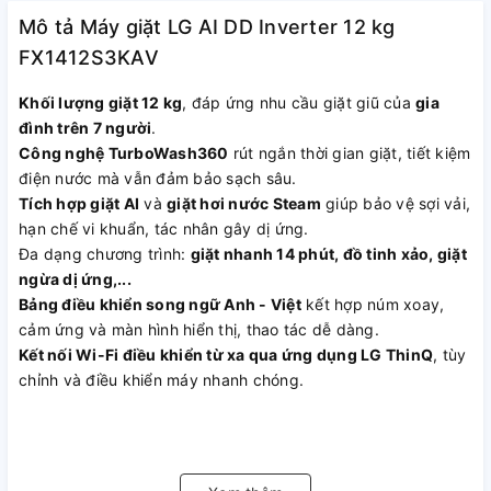
Mô tả Máy giặt LG AI DD Inverter 12 kg
FX1412S3KAV
Khối lượng giặt 12 kg
, đáp ứng nhu cầu giặt giũ của
gia
đình trên 7 người
.
Công nghệ TurboWash360
rút ngắn thời gian giặt, tiết kiệm
điện nước mà vẫn đảm bảo sạch sâu.
Tích hợp giặt AI
và
giặt hơi nước Steam
giúp bảo vệ sợi vải,
hạn chế vi khuẩn, tác nhân gây dị ứng.
Đa dạng chương trình:
giặt nhanh 14 phút, đồ tinh xảo, giặt
ngừa dị ứng,...
Bảng điều khiển song ngữ Anh - Việt
kết hợp núm xoay,
cảm ứng và màn hình hiển thị, thao tác dễ dàng.
Kết nối Wi-Fi điều khiển từ xa qua ứng dụng LG ThinQ
, tùy
chỉnh và điều khiển máy nhanh chóng.