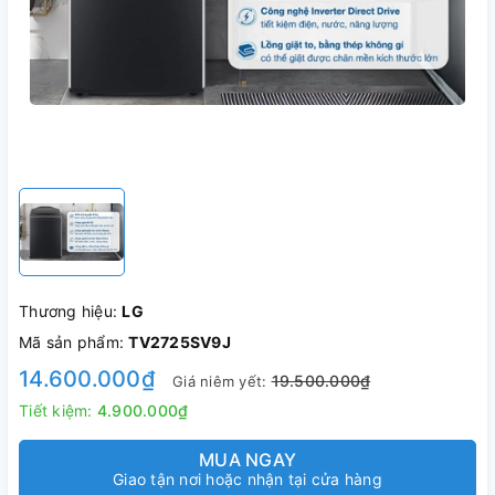
Thương hiệu:
LG
Mã sản phẩm:
TV2725SV9J
14.600.000₫
19.500.000₫
Giá niêm yết:
Tiết kiệm:
4.900.000₫
MUA NGAY
Giao tận nơi hoặc nhận tại cửa hàng