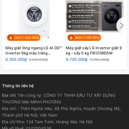
Giảm 1.850.000₫
Giảm 2.250.000₫
Máy giặt lồng ngang LG AI DD™
Máy giặt sấy LG Inverter giặt 9
M
Inverter 9kg màu trắng
kg - sấy 5 kg FB1209D5M
k
FB1209S6W
6.350.000₫
9.700.000₫
9
8.200.000₫
11.950.000₫
Thông tin liên hệ
Địa chỉ:
Tên công ty: CÔNG TY TNHH ĐẦU TƯ XÂY DỰNG
THƯƠNG MẠI MINH PHƯƠNG
Địa chỉ: : Thôn Nghĩa Hào, Xã Phú Nghĩa, Huyện Chương Mỹ,
Thành phố Hà Nội, Việt Nam
Địa chỉ Kho: 124 Tam Trinh, Hoàng Mai, Hà Nội
Mã số thuế: 0107004536