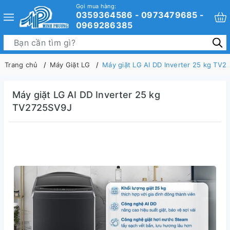
Gọi mua hàng:
0359364586 - 0973479685 -
0969286385
Trang chủ
Máy Giặt LG
Máy giặt LG AI DD Inverter 25 kg TV
Máy giặt LG AI DD Inverter 25 kg
TV2725SV9J