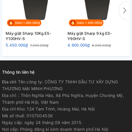
Giảm 1.850.000₫
Giảm 1.400.000₫
Máy giặt Sharp 10Kg ES-
Máy giặt Sharp 9 kg ES-
M
Y100HV-S
Y90HV-S
Y
5.450.000₫
4.900.000₫
3
7.300.000₫
6.300.000₫
Thông tin liên hệ
Địa chỉ:
Tên công ty: CÔNG TY TNHH ĐẦU TƯ XÂY DỰNG
THƯƠNG MẠI MINH PHƯƠNG
Địa chỉ: : Thôn Nghĩa Hào, Xã Phú Nghĩa, Huyện Chương Mỹ,
Thành phố Hà Nội, Việt Nam
Địa chỉ Kho: 124 Tam Trinh, Hoàng Mai, Hà Nội
Mã số thuế: 0107004536
Ngày cấp: ngày 24 tháng 09 năm 2015.
Nơi cấp: Phòng đăng kí kinh doanh thành phố Hà Nội