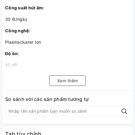
Công suất hút ẩm:
30 lít/ngày
Công nghệ:
Plasmacluster Ion
Độ ồn:
42 dB
Thời gian sử dụng:
Xem thêm
Khoảng 7 giờ (ở 30°C/80%RH)
So sánh với các sản phẩm tương tự
Chiều dài dây nguồn:
206 cm
Dung tích bình chứa:
Tab tùy chỉnh
4.5 lít