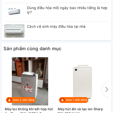
Dùng điều hòa mỗi ngày bao nhiêu tiếng là hợp
Năm ra mắt:
lý?
2025
Cách vệ sinh máy điều hòa tại nhà
Hãng:
Sharp
Sản phẩm cùng danh mục
Giảm 2.350.000₫
Giảm 1.800.000₫
Máy lọc không khi kết hợp hút
Máy hút ẩm và tạo ion Sharp
M