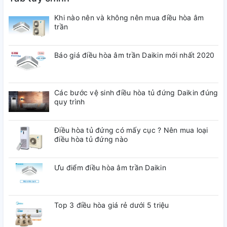
Chất liệu vỏ máy:
Khi nào nên và không nên mua điều hòa âm
trần
Nhựa ABS
Báo giá điều hòa âm trần Daikin mới nhất 2020
Tiện ích:
Tự động tắt khi đầy nướcHút ẩm kết hợp lọc không khíHong
khô quần áoĐảo gió tự độngBánh xe di chuyểnKhóa trẻ
Các bước vệ sinh điều hòa tủ đứng Daikin đúng
emCảm biến độ ẩmĐèn báo hoạt độngMàn hình hiển thịHẹn
quy trình
giờ tắtVòi hút ẩm giày và quần áoCảm biến nhiệt độ
Kích thước, khối lượng:
Điều hòa tủ đứng có mấy cục ? Nên mua loại
điều hòa tủ đứng nào
Ngang 35.9 cm - Cao 71.5 cm - Sâu 30.3 cm - Nặng 18.7 kg
Thương hiệu:
Ưu điểm điều hòa âm trần Daikin
Nhật Bản
Top 3 điều hòa giá rẻ dưới 5 triệu
Sản xuất tại:
Thái Lan