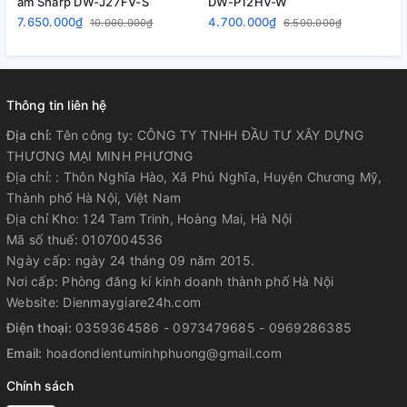
ẩm Sharp DW-J27FV-S
DW-P12HV-W
4
7.650.000₫
4.700.000₫
10.000.000₫
6.500.000₫
Thông tin liên hệ
Địa chỉ:
Tên công ty: CÔNG TY TNHH ĐẦU TƯ XÂY DỰNG
THƯƠNG MẠI MINH PHƯƠNG
Địa chỉ: : Thôn Nghĩa Hào, Xã Phú Nghĩa, Huyện Chương Mỹ,
Thành phố Hà Nội, Việt Nam
Địa chỉ Kho: 124 Tam Trinh, Hoàng Mai, Hà Nội
Mã số thuế: 0107004536
Ngày cấp: ngày 24 tháng 09 năm 2015.
Nơi cấp: Phòng đăng kí kinh doanh thành phố Hà Nội
Website: Dienmaygiare24h.com
Điện thoại:
0359364586 - 0973479685 - 0969286385
Email:
hoadondientuminhphuong@gmail.com
Chính sách