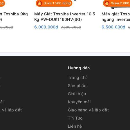
0₫
Giảm 1.500.000₫
Giảm 2.000
ên Toshiba 9kg
Máy Giặt Toshiba Inverter 10.5
Máy giặt Tosh
)
Kg AW-DUK1160HV(SG)
ngang Inverte
BK105S3V(SK
6.000.000₫
6.500.000₫
00.000₫
7.500.000₫
Hướng dẫn
ủ
Trang chủ
m
Sản phẩm
Giới thiệu
ãi
Khuyến mãi
 và lắp đặt
Giao hàng và lắp đặt
Tin Tức
Liên hệ