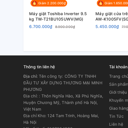
Giảm 2.200.000₫
Giảm 1.650.00
Máy giặt Toshiba Inverter 9.5
Máy giặt cửa tr
kg TW-T21BU105UWV(MG)
AW-K1005FV(SG
6.700.000₫
5.450.000₫
8.900.000₫
7.1
Thông tin liên hệ
Tài khoản
Địa chỉ:
Tên công ty: CÔNG TY TNHH
Trang ch
ĐẦU TƯ XÂY DỰNG THƯƠNG MẠI MINH
Sản phẩ
PHƯƠNG
Giới thiệu
Địa chỉ: : Thôn Nghĩa Hào, Xã Phú Nghĩa,
Khuyến m
Huyện Chương Mỹ, Thành phố Hà Nội,
Giao hàng
Việt Nam
Địa chỉ Kho: 124 Tam Trinh, Hoàng Mai,
Tin Tức
Hà Nội
Liên hệ