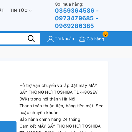
Gọi mua hàng:
0359364586 -
ẶT
TIN TỨC
0973479685 -
0969286385
0
Tài khoản
Giỏ hàng
Hỗ trợ vận chuyển và lắp đặt máy MÁY
SẤY THÔNG HƠI TOSHIBA TD-H80SEV
(WK) trong nội thành Hà Nội
Thanh toán thuận tiện, bằng tiền mặt, Sec
hoặc chuyển khoản
Bảo hành chính hãng 24 tháng
Cam kết MÁY SẤY THÔNG HƠI TOSHIBA