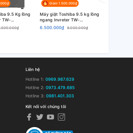
.000₫
Giảm 1.500.000₫
Giảm 1.1
iba 9.5 Kg lồng
Máy giặt Toshiba 9.5 kg lồng
Máy Giặt T
r TW-
ngang Invreter TW-
M1000FV(M
)
BK95S3V(SK)
6.500.000₫
4.950.000
8.500.000₫
8.000.000₫
Liên hệ
Hotline 1:
0969.987.629
Hotline 2:
0973.479.685
Hotline 3:
0981.401.303
Kết nối với chúng tôi