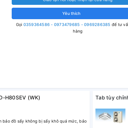
Yêu thích
Gọi
0359364586 - 0973479685 - 0969286385
để tư v
hàng
TD-H80SEV (WK)
Tab tùy chỉn
ảm bảo đồ sấy không bị sấy khô quá mức, bảo