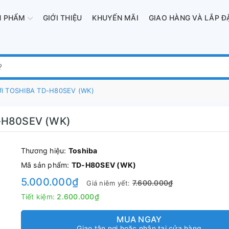
N PHẨM
GIỚI THIỆU
KHUYẾN MÃI
GIAO HÀNG VÀ LẮP Đ
I TOSHIBA TD-H80SEV (WK)
-H80SEV (WK)
Thương hiệu:
Toshiba
Mã sản phẩm:
TD-H80SEV (WK)
5.000.000₫
7.600.000₫
Giá niêm yết:
Tiết kiệm:
2.600.000₫
MUA NGAY
Giao tận nơi hoặc nhận tại cửa hàng