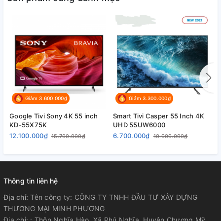
Kích thước:
1112.24x703.4x290.3mm
Nơi sản xuất:
Việt Nam
Năm ra mắt:
2021
Giảm 3.600.000₫
Giảm 3.300.000₫
Hãng:
Google Tivi Sony 4K 55 inch
Smart Tivi Casper 55 Inch 4K
S
KD-55X75K
UHD 55UW6000
4
TCL.
12.100.000₫
6.700.000₫
6
15.700.000₫
10.000.000₫
Thông tin liên hệ
Địa chỉ:
Tên công ty: CÔNG TY TNHH ĐẦU TƯ XÂY DỰNG
THƯƠNG MẠI MINH PHƯƠNG
Địa chỉ: : Thôn Nghĩa Hào, Xã Phú Nghĩa, Huyện Chương Mỹ,