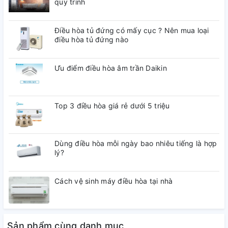
quy trình
Tính năng thông minh (Cập nhật 5/2021)
Điều hòa tủ đứng có mấy cục ? Nên mua loại
Hệ điều hành:
điều hòa tủ đứng nào
Android 11
Ưu điểm điều hòa âm trần Daikin
Cổng kết nối
Kết nối Internet:
Top 3 điều hòa giá rẻ dưới 5 triệu
Cổng mạng LAN, Wifi
USB:
Dùng điều hòa mỗi ngày bao nhiêu tiếng là hợp
Có
lý?
HDMI:
Cách vệ sinh máy điều hòa tại nhà
Có
Thông tin lắp đặt
Sản phẩm cùng danh mục