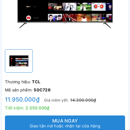
Thương hiệu:
TCL
Mã sản phẩm:
50C726
11.950.000₫
14.300.000₫
Giá niêm yết:
Tiết kiệm:
2.350.000₫
MUA NGAY
Giao tận nơi hoặc nhận tại cửa hàng