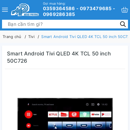
Gọi mua hàng:
0359364586 - 0973479685 -
0969286385
Trang chủ
Tivi
Smart Android Tivi QLED 4K TCL 50 inch 50C7
Smart Android Tivi QLED 4K TCL 50 inch
50C726