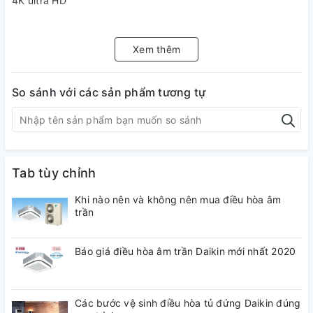
4K ultra HD
Loại màn hình:
Xem thêm
LED nền (direct LED)
Công nghệ hình ảnh, âm thanh
So sánh với các sản phẩm tương tự
Công nghệ hình ảnh:
AiPQ gen 2, Dolby Vision, HDR10, Micro Dimming, MEMC
60Hz
Tab tùy chỉnh
Khi nào nên và không nên mua điều hòa âm
Công nghệ âm thanh:
trần
Dolby Atmos, hệ thống loa Onkyo, âm thanh vòm DTS HD
Báo giá điều hòa âm trần Daikin mới nhất 2020
Tổng công suất loa:
Các bước vệ sinh điều hòa tủ đứng Daikin đúng
19W