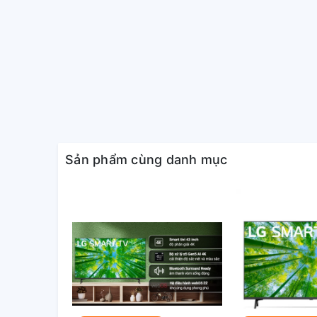
Bảo hành:
Bảo hành chính 
Công nghệ hình ảnh
Active HDR
Chế độ nhà làm
HDR Dynamic T
HDR10 Pro
Sản phẩm cùng danh mục
HLG
Công nghệ hình ảnh:
Nâng cấp độ phâ
Chế độ game H
Chế độ hình ảnh
Giảm độ trễ ch
Tương thích bộ 
Tương thích HE
Bộ xử lý:
Bộ xử lý α5 Gen