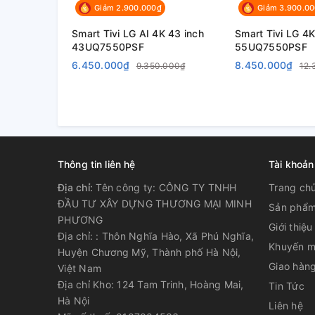
Giảm 2.900.000₫
Giảm 3.900.0
Tần số quét thực:
60 Hz
Smart Tivi LG AI 4K 43 inch
Smart Tivi LG 4K
43UQ7550PSF
55UQ7550PSF
Tiện ích
6.450.000₫
8.450.000₫
9.350.000₫
12.
Điều khiển tivi bằng điện
Ứng dụng LG TV
thoại:
LG Voice Search
Thông tin liên hệ
Tài khoản
Nhận diện giọng
Điều khiển bằng giọng nói:
Tìm kiếm giọng 
Địa chỉ:
Tên công ty: CÔNG TY TNHH
Trang ch
Alexa (Chưa có t
ĐẦU TƯ XÂY DỰNG THƯƠNG MẠI MINH
Sản phẩ
Google Assistant
PHƯƠNG
Giới thiệu
Địa chỉ: : Thôn Nghĩa Hào, Xã Phú Nghĩa,
Khuyến m
Huyện Chương Mỹ, Thành phố Hà Nội,
Chiếu hình từ điện thoại lên
AirPlay 2, Scre
Giao hàng
Việt Nam
TV:
Địa chỉ Kho: 124 Tam Trinh, Hoàng Mai,
Tin Tức
Hà Nội
Liên hệ
Remote thông minh:
Magic Remote tí