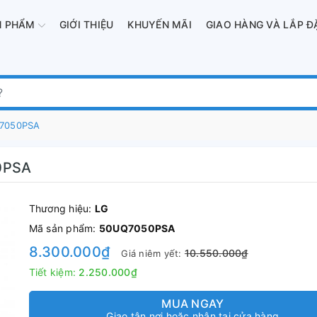
N PHẨM
GIỚI THIỆU
KHUYẾN MÃI
GIAO HÀNG VÀ LẮP Đ
Q7050PSA
50PSA
Thương hiệu:
LG
Mã sản phẩm:
50UQ7050PSA
8.300.000₫
10.550.000₫
Giá niêm yết:
Tiết kiệm:
2.250.000₫
MUA NGAY
Giao tận nơi hoặc nhận tại cửa hàng