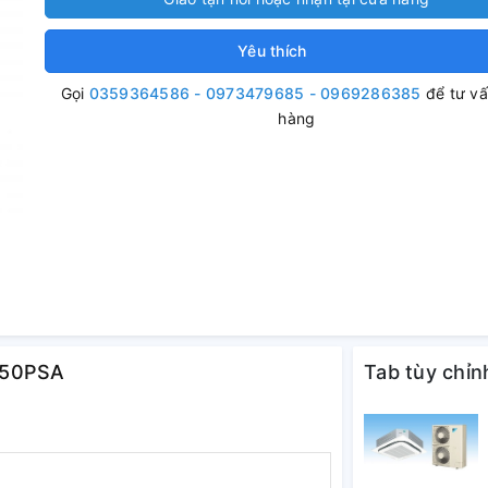
Yêu thích
Gọi
0359364586 - 0973479685 - 0969286385
để tư v
hàng
7050PSA
Tab tùy chỉn