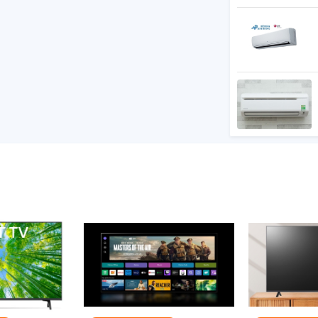
hãng tivi 2 năm, có người đến tận nhà
 phim FilmMaker Mode
one Mapping
n giải 4K AI Upscaling
GiG
 phù hợp nội dung
ơi game Auto Low Latency Mode (ALLM)
mã hóa Video decoder (VP9, AV1)
VC
5 AI 4K