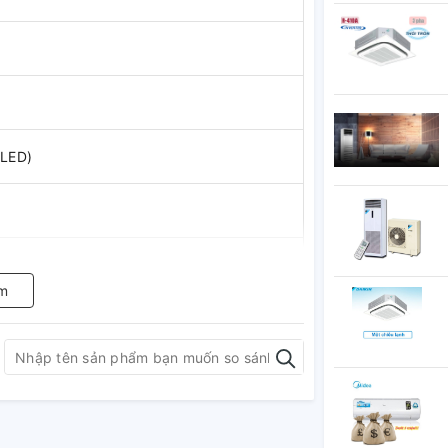
 LED)
oại
m