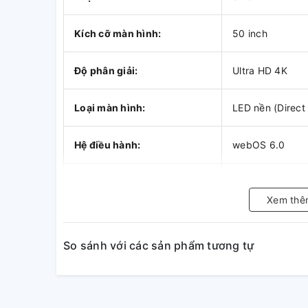
Kích cỡ màn hình:
50 inch
Độ phân giải:
Ultra HD 4K
Loại màn hình:
LED nền (Direct
Hệ điều hành:
webOS 6.0
Chất liệu chân đế:
Vỏ nhựa lõi kim l
Xem thê
Chất liệu viền tivi:
Nhựa
So sánh với các sản phẩm tương tự
Nơi sản xuất:
Indonesia
Năm ra mắt:
2023