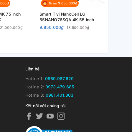
.000₫
Giảm 3.650.000₫
Giảm 5.1
4K 75 inch
Smart Tivi NanoCell LG
Smart Tivi 
C
55NANO76SQA 4K 55 inch
65UT7350
9.850.000₫
10.850.000
21.000.000₫
13.500.000₫
Liên hệ
Hotline 1:
0969.987.629
Hotline 2:
0973.479.685
Hotline 3:
0981.401.303
Kết nối với chúng tôi