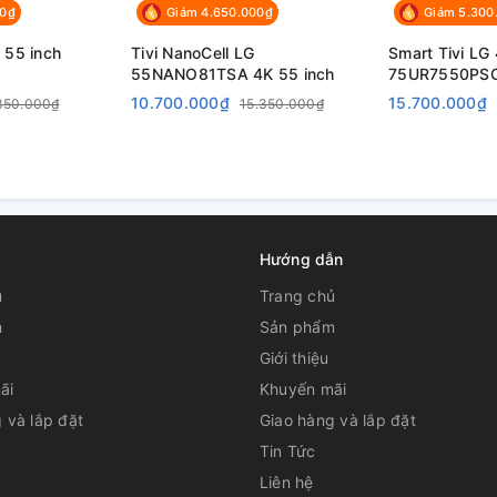
00₫
Giảm 4.650.000₫
Giảm 5.300
 55 inch
Tivi NanoCell LG
Smart Tivi LG 
55NANO81TSA 4K 55 inch
75UR7550PS
10.700.000₫
15.700.000₫
350.000₫
15.350.000₫
 Plus
 – tìm kiếm bằng giọng nói tiếng Việt
Hướng dẫn
 nói LG Voice Recognition
nói trên YouTube bằng tiếng Việt
ủ
Trang chủ
iếng Việt)
m
Sản phẩm
 (Chưa có tiếng Việt)
Giới thiệu
ãi
Khuyến mãi
en Share
 và lắp đặt
Giao hàng và lắp đặt
Tin Tức
Liên hệ
ch hợp micro tìm kiếm giọng nói