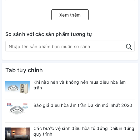
Xem thêm
Loại màn
Màn hình phẳng
hình
So sánh với các sản phẩm tương tự
Độ phân
Ultra HD 4K (3840 x 2160)
giải
Tab tùy chỉnh
KHẢ NĂNG KẾT NỐI
Khi nào nên và không nên mua điều hòa âm
trần
Bluetooth
Có (kết nối loa bluetooth)
Báo giá điều hòa âm trần Daikin mới nhất 2020
Kết nối
Cổng LAN, Wifi
Internet
Các bước vệ sinh điều hòa tủ đứng Daikin đúng
quy trình