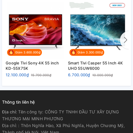
TÍNH NĂNG THÔNG MINH
Hệ điều
hành, giao
WebOS Smart TV 6.0
diện
Giảm 3.600.000₫
Giảm 3.300.000₫
Các ứng
Youtube, Netflix, Trình duyệt web, LG
dụng sẵn
Google Tivi Sony 4K 55 inch
Smart Tivi Casper 55 Inch 4K
S
Content Store
KD-55X75K
UHD 55UW6000
4
có
12.100.000₫
6.700.000₫
6
15.700.000₫
10.000.000₫
Các ứng
dụng phổ
Thông tin liên hệ
Các ứng dụng có trong kho ứng dụng
biến có
của TV
thể tải
Địa chỉ:
Tên công ty: CÔNG TY TNHH ĐẦU TƯ XÂY DỰNG
thêm
THƯƠNG MẠI MINH PHƯƠNG
Địa chỉ: : Thôn Nghĩa Hào, Xã Phú Nghĩa, Huyện Chương Mỹ,
Thành phố Hà Nội, Việt Nam