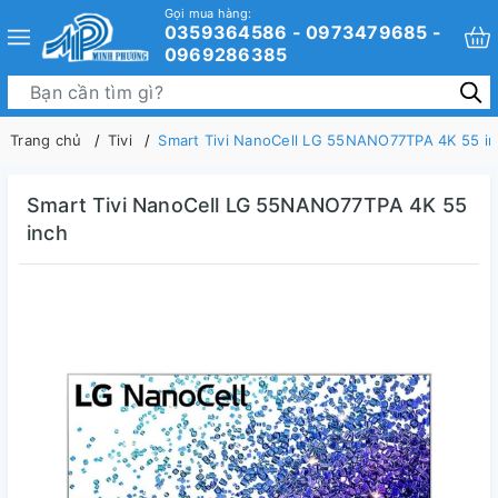
Gọi mua hàng:
0359364586 - 0973479685 -
0969286385
Trang chủ
Tivi
Smart Tivi NanoCell LG 55NANO77TPA 4K 55 i
Smart Tivi NanoCell LG 55NANO77TPA 4K 55
inch