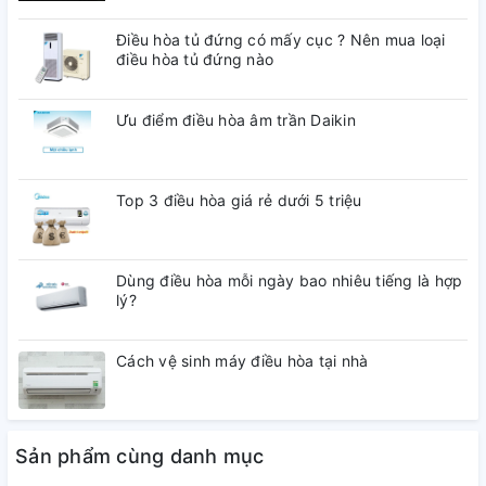
Cổng AV
Có cổng Composite
Điều hòa tủ đứng có mấy cục ? Nên mua loại
điều hòa tủ đứng nào
Cổng
3 cổng
HDMI
Ưu điểm điều hòa âm trần Daikin
Cổng xuất
Cổng Optical (Digital Audio Out), HDMI
Top 3 điều hòa giá rẻ dưới 5 triệu
âm thanh
eARC / ARC
Dùng điều hòa mỗi ngày bao nhiêu tiếng là hợp
Cổng USB
2 cổng
lý?
Cách vệ sinh máy điều hòa tại nhà
Tích hợp
đầu thu kỹ
DVB-T2
thuật số
Sản phẩm cùng danh mục