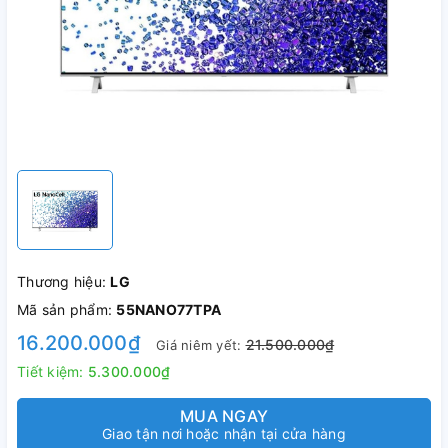
Thương hiệu:
LG
Mã sản phẩm:
55NANO77TPA
16.200.000₫
21.500.000₫
Giá niêm yết:
Tiết kiệm:
5.300.000₫
MUA NGAY
Giao tận nơi hoặc nhận tại cửa hàng