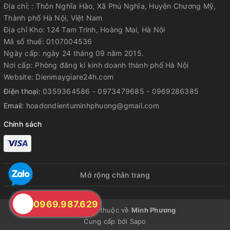
FilmMaker Mode
Địa chỉ: : Thôn Nghĩa Hào, Xã Phú Nghĩa, Huyện Chương Mỹ,
Thành phố Hà Nội, Việt Nam
HDR Dynamic Tone
Địa chỉ Kho: 124 Tam Trinh, Hoàng Mai, Hà Nội
Mapping
Mã số thuế: 0107004536
Ngày cấp: ngày 24 tháng 09 năm 2015.
HDR10
Nơi cấp: Phòng đăng kí kinh doanh thành phố Hà Nội
HLG
Website: Dienmaygiare24h.com
Điện thoại:
0359364586 - 0973479685 - 0969286385
Điều chỉnh độ sáng tự
Email:
hoadondientuminhphuong@gmail.com
động AI Brightness
Chính sách
Dải màu rộng QNED Color
Kiểm soát đèn nền - Local
Dimming
Mở rộng chân trang
Nâng cấp hình ảnh AI
Super Upscaling 4K
0969.987.629
Nâng cấp hình ảnh AI
Công nghệ hình ảnh
© Bản quyền thuộc về
Minh Phương
Picture Pro 4K
Cung cấp bởi
Sapo