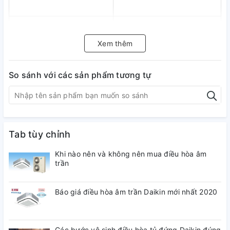
Hãng
LG
Xem thêm
Loại Tivi
Smart Tivi
So sánh với các sản phẩm tương tự
Hệ điều hành
WebOS 23
Tab tùy chỉnh
Nơi sản xuất
Indonesia
Khi nào nên và không nên mua điều hòa âm
trần
Năm ra mắt
2023
Báo giá điều hòa âm trần Daikin mới nhất 2020
Kích thước màn hình
55 inch
(inch)
Các bước vệ sinh điều hòa tủ đứng Daikin đúng