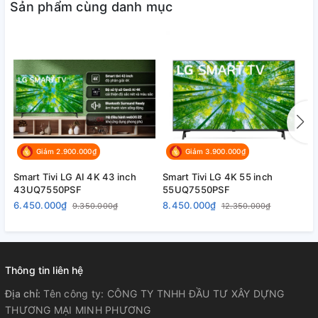
Sản phẩm cùng danh mục
Hình ảnh
Bộ xử lý
Bộ xử lý α7 Gen6 4K AI
Loại màn hình
LED viền (Edge LED)
Giảm 2.900.000₫
Giảm 3.900.000₫
Smart Tivi LG AI 4K 43 inch
Smart Tivi LG 4K 55 inch
T
Độ phân giải
4K (Ultra HD)
43UQ7550PSF
55UQ7550PSF
5
6.450.000₫
8.450.000₫
1
9.350.000₫
12.350.000₫
Tần số quét
120 Hz
Thông tin liên hệ
Chế độ game HGiG
Địa chỉ:
Tên công ty: CÔNG TY TNHH ĐẦU TƯ XÂY DỰNG
Chế độ nhà làm phim
THƯƠNG MẠI MINH PHƯƠNG