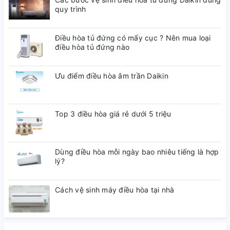
quy trình
Bảo hành (tháng)
24 tháng
Điều hòa tủ đứng có mấy cục ? Nên mua loại
điều hòa tủ đứng nào
Kích thước lắp đặt
Ưu điểm điều hòa âm trần Daikin
Kích thước không có
Ngang 145.6 cm - Cao 84
chân đế (Rộng x Cao x
cm - Dày 2.97 cm
Top 3 điều hòa giá rẻ dưới 5 triệu
Sâu) mm
Dùng điều hòa mỗi ngày bao nhiêu tiếng là hợp
Kích thước có chân đế
Ngang 145.6 cm - Cao
lý?
90.4 cm - Dày 29.5 cm
(Rộng x Cao x Sâu) mm
Cách vệ sinh máy điều hòa tại nhà
Khoảng cách xem phù
4 - 7 m
hợp (m)