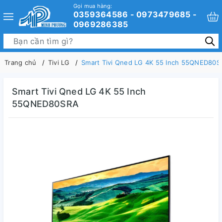
Gọi mua hàng:
0359364586 - 0973479685 -
0969286385
Trang chủ
Tivi LG
Smart Tivi Qned LG 4K 55 Inch 55QNED80S
Smart Tivi Qned LG 4K 55 Inch
55QNED80SRA