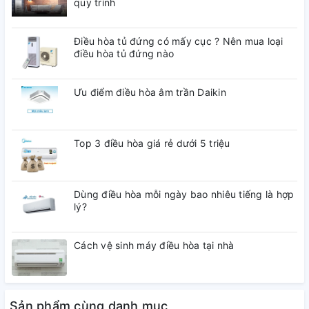
quy trình
Chuyển động mượt Motion
Xcelerator
Công nghệ
Giảm độ trễ chơi game Auto Low
Điều hòa tủ đứng có mấy cục ? Nên mua loại
hình ảnh
Latency Mode (ALLM)
điều hòa tủ đứng nào
1 tỉ màu
HDR
Ưu điểm điều hòa âm trần Daikin
HDR 10+
Dynamic Crystal Color
Auto Motion Plus ,br> Chế độ xem
Top 3 điều hòa giá rẻ dưới 5 triệu
phim
Filmmaker Mode (FMM)
Dùng điều hòa mỗi ngày bao nhiêu tiếng là hợp
lý?
Tần số quét
60Hz
Cách vệ sinh máy điều hòa tại nhà
Công nghệ âm thanh
Sản phẩm cùng danh mục