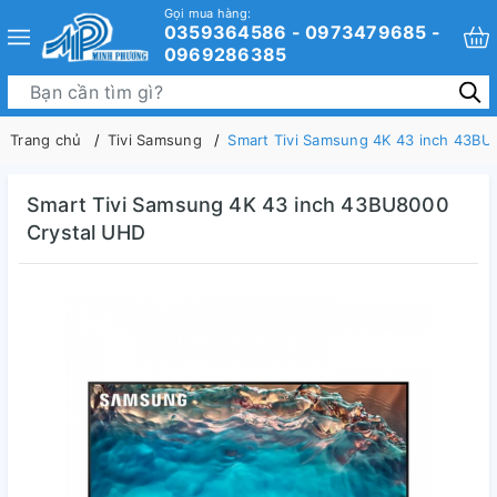
Gọi mua hàng:
0359364586 - 0973479685 -
0969286385
Trang chủ
Tivi Samsung
Smart Tivi Samsung 4K 43 inch 43BU
Smart Tivi Samsung 4K 43 inch 43BU8000
Crystal UHD