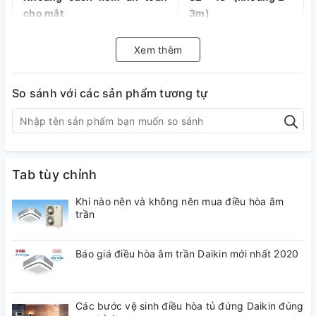
cho mắt
3m)
Xem thêm
Loại tivi
Smart tivi, Tivi LED
So sánh với các sản phẩm tương tự
Thương hiệu
Hàn Quốc
Tab tùy chỉnh
Công nghệ hình ảnh
Khi nào nên và không nên mua điều hòa âm
trần
Độ phân giải: 3,840 x 2,160 pixels
Bộ xử lý Crystal 4K AI
Báo giá điều hòa âm trần Daikin mới nhất 2020
HDR10+
Kiểm soát đèn nền UHD Dimming
Nâng cấp độ tương phản Contrast
Enhancer
Các bước vệ sinh điều hòa tủ đứng Daikin đúng