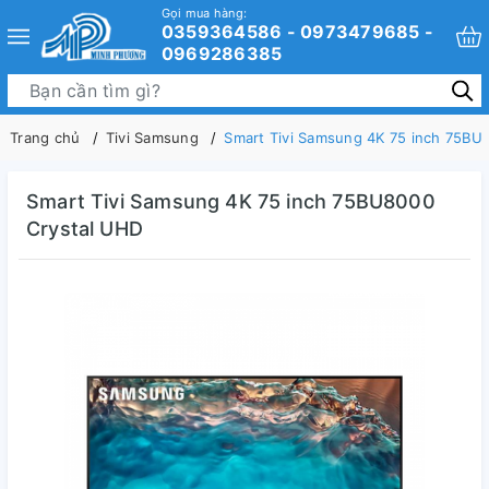
Gọi mua hàng:
0359364586 - 0973479685 -
0969286385
Trang chủ
Tivi Samsung
Smart Tivi Samsung 4K 75 inch 75BU
Smart Tivi Samsung 4K 75 inch 75BU8000
Crystal UHD