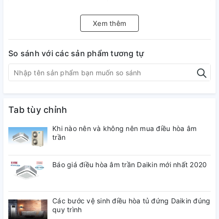
4K Ultra HD (3840 x
Độ phân giải
Xem thêm
2160px)
So sánh với các sản phẩm tương tự
Bluetooth
v5.2
Wifi 5
Kết nối Internet
Ethernet (LAN)
Tab tùy chỉnh
Cổng HDMI
3 cổng
Khi nào nên và không nên mua điều hòa âm
trần
Cổng USB
2 cổng
Báo giá điều hòa âm trần Daikin mới nhất 2020
Cổng Optical (Digital
Cổng xuất âm thanh
Audio Out)
Các bước vệ sinh điều hòa tủ đứng Daikin đúng
Tích hợp đầu thu kỹ
quy trình
DVB-T2C
thuật số