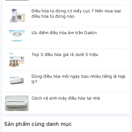
Điều hòa tủ đứng có mấy cục ? Nên mua loại
Hệ điều hành, giao diện
Tizen OS
điều hòa tủ đứng nào
Web Browser
Ưu điểm điều hòa âm trần Daikin
Các ứng dụng sẵn có
Netflix
YouTube
Top 3 điều hòa giá rẻ dưới 5 triệu
Hỗ trợ điều khiển thông
Điều Khiển Thông Minh
minh
One Remote
Dùng điều hòa mỗi ngày bao nhiêu tiếng là hợp
lý?
Điều khiển tivi bằng điện
Bằng ứng dụng
thoại
SmartThings
Cách vệ sinh máy điều hòa tại nhà
Chiếu màn hình qua
Kết nối không dây với
AirPlay 2
điện thoại, máy tính
Chiếu màn hình Screen
Sản phẩm cùng danh mục
bảng
Mirroring