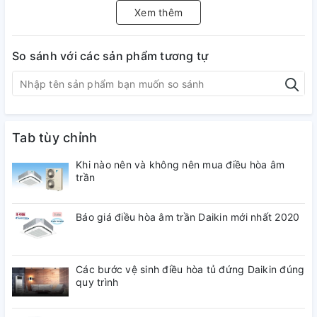
Cổng USB
: 1 cổng
Xem thêm
Smart Tivi/ Internet Tivi
:
So sánh với các sản phẩm tương tự
Hệ điều hành, giao diện
: Android OS
Các ứng dụng sẵn có:
YouTube, Google Play Store, Web
Browser
Hỗ trợ điều khiển thông minh
: Điều khiển tích hợp Voice
Tab tùy chỉnh
search
Khi nào nên và không nên mua điều hòa âm
Điều khiển tivi bằng điện thoại
: Bằng ứng dụng T
trần
Báo giá điều hòa âm trần Daikin mới nhất 2020
Các bước vệ sinh điều hòa tủ đứng Daikin đúng
quy trình