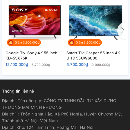
Giảm 3.600.000₫
Giảm 3.300.000₫
Google Tivi Sony 4K 55 inch
Smart Tivi Casper 55 Inch 4K
S
KD-55X75K
UHD 55UW6000
4
12.100.000₫
6.700.000₫
6
15.700.000₫
10.000.000₫
Thông tin liên hệ
Địa chỉ:
Tên công ty: CÔNG TY TNHH ĐẦU TƯ XÂY DỰNG
THƯƠNG MẠI MINH PHƯƠNG
Địa chỉ: : Thôn Nghĩa Hào, Xã Phú Nghĩa, Huyện Chương Mỹ,
Thành phố Hà Nội, Việt Nam
Địa chỉ Kho: 124 Tam Trinh, Hoàng Mai, Hà Nội