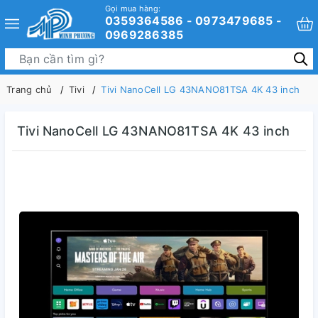
Gọi mua hàng:
0359364586 - 0973479685 -
0969286385
Trang chủ
Tivi
Tivi NanoCell LG 43NANO81TSA 4K 43 inch
Tivi NanoCell LG 43NANO81TSA 4K 43 inch