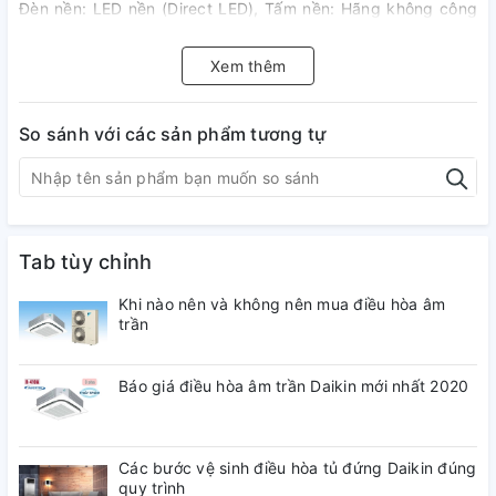
Đèn nền: LED nền (Direct LED), Tấm nền: Hãng không công
bố
Xem thêm
Hệ điều hành:
webOS 24
So sánh với các sản phẩm tương tự
Chất liệu chân đế:
Vỏ nhựa lõi kim loại
Chất liệu viền tivi:
Tab tùy chỉnh
Nhựa
Khi nào nên và không nên mua điều hòa âm
trần
Nơi sản xuất:
Indonesia
Báo giá điều hòa âm trần Daikin mới nhất 2020
Năm ra mắt:
2024
Các bước vệ sinh điều hòa tủ đứng Daikin đúng
quy trình