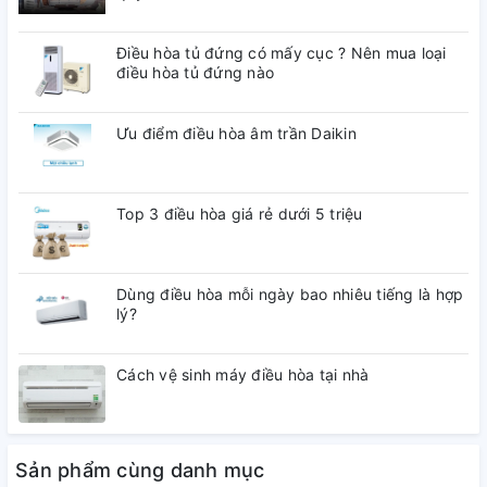
Công nghệ hình ảnh
Công nghệ hình ảnh:
Điều hòa tủ đứng có mấy cục ? Nên mua loại
điều hòa tủ đứng nào
Nâng cấp độ phân giải 4K Upscaling
HLG
Ưu điểm điều hòa âm trần Daikin
HDR10 Pro
Chế độ nhà làm phim FilmMaker Mode
Top 3 điều hòa giá rẻ dưới 5 triệu
Dải màu rộng Nano Color
Giảm độ trễ chơi game Auto Low Latency Mode (ALLM)
Dùng điều hòa mỗi ngày bao nhiêu tiếng là hợp
lý?
Chế độ game HGiG
Bộ xử lý:
Cách vệ sinh máy điều hòa tại nhà
Bộ xử lý α5 AI Processor 4K Gen7
Tần số quét thực:
Sản phẩm cùng danh mục