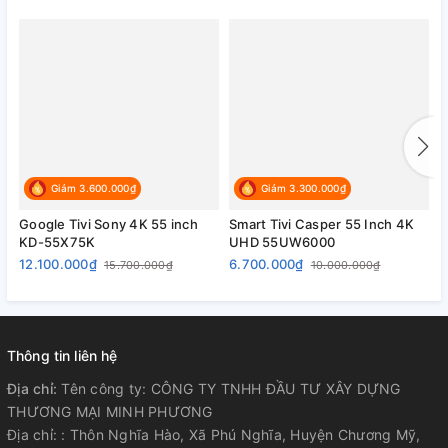
60 Hz
Tiện ích
Điều khiển tivi bằng điện thoại:
Ứng dụng LG ThinQ
Điều khiển bằng giọng nói:
Giảm 3.600.000₫
Giảm 3.300.000₫
Nhận diện giọng nói LG Voice Recognition
Google Tivi Sony 4K 55 inch
Smart Tivi Casper 55 Inch 4K
S
Chiếu hình từ điện thoại lên TV:
KD-55X75K
UHD 55UW6000
4
12.100.000₫
6.700.000₫
6
15.700.000₫
10.000.000₫
Chromecast AirPlay 2
Remote thông minh:
Magic Remote
Thông tin liên hệ
Địa chỉ:
Kết nối ứng dụng các thiết bị trong nhà:
Tên công ty: CÔNG TY TNHH ĐẦU TƯ XÂY DỰNG
THƯƠNG MẠI MINH PHƯƠNG
Home DashboardApple HomeKit
Địa chỉ: : Thôn Nghĩa Hào, Xã Phú Nghĩa, Huyện Chương Mỹ,