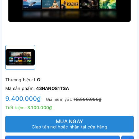
Thương hiệu:
LG
Mã sản phẩm:
43NANO81TSA
9.400.000₫
12.500.000₫
Giá niêm yết:
Tiết kiệm:
3.100.000₫
MUA NGAY
Giao tận nơi hoặc nhận tại cửa hàng