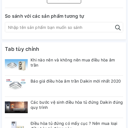
Màn hình phẳng
hình
So sánh với các sản phẩm tương tự
Độ phân
Ultra HD 4K (3840 x 2160)
giải
Tab tùy chỉnh
KHẢ NĂNG KẾT NỐI
Khi nào nên và không nên mua điều hòa âm
trần
Có (kết nối loa, bàn phím, chuột, tay
Bluetooth
game)
Báo giá điều hòa âm trần Daikin mới nhất 2020
Kết nối
Cổng LAN, Wifi
Các bước vệ sinh điều hòa tủ đứng Daikin đúng
Internet
quy trình
Điều hòa tủ đứng có mấy cục ? Nên mua loại
Cổng AV
Không