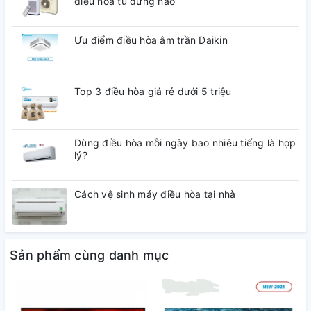
điều hòa tủ đứng nào
Cổng
Ưu điểm điều hòa âm trần Daikin
4 cổng
HDMI
Top 3 điều hòa giá rẻ dưới 5 triệu
Cổng
Jack loa 3.5 mm, Cổng Optical (Digital
xuất âm
Audio Out), HDMI ARC
thanh
Dùng điều hòa mỗi ngày bao nhiêu tiếng là hợp
lý?
Cổng
3 cổng
Cách vệ sinh máy điều hòa tại nhà
USB
Tích hợp
Sản phẩm cùng danh mục
đầu thu
DVB-T2
kỹ thuật
số