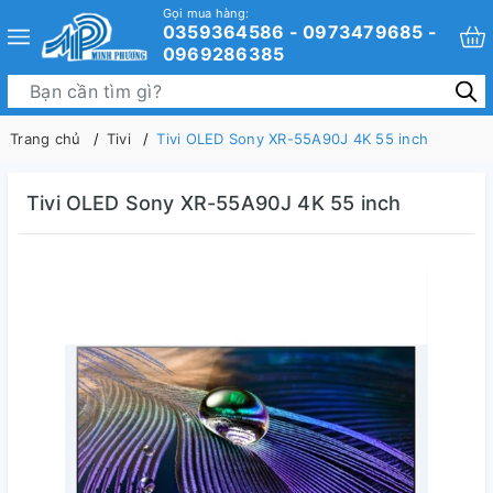
Gọi mua hàng:
0359364586 - 0973479685 -
0969286385
Trang chủ
Tivi
Tivi OLED Sony XR-55A90J 4K 55 inch
Tivi OLED Sony XR-55A90J 4K 55 inch