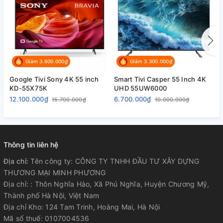
TÍNH NĂNG THÔNG MINH
Hệ điều
Giảm 3.600.000₫
Giảm 3.300.000₫
hành,
Android TV
giao diện
Google Tivi Sony 4K 55 inch
Smart Tivi Casper 55 Inch 4K
S
KD-55X75K
UHD 55UW6000
4
12.100.000₫
6.700.000₫
6
15.700.000₫
10.000.000₫
Các ứng
Youtube, Google Play, Netflix, Trình duyệt
dụng sẵn
web
có
Thông tin liên hệ
Địa chỉ:
Tên công ty: CÔNG TY TNHH ĐẦU TƯ XÂY DỰNG
Các ứng
THƯƠNG MẠI MINH PHƯƠNG
dụng phổ
Địa chỉ: : Thôn Nghĩa Hào, Xã Phú Nghĩa, Huyện Chương Mỹ,
Các ứng dụng có trong kho ứng dụng
biến có
Thành phố Hà Nội, Việt Nam
của TV
thể tải
Địa chỉ Kho: 124 Tam Trinh, Hoàng Mai, Hà Nội
thêm
Mã số thuế: 0107004536