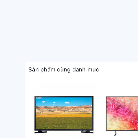
Motion Xcelerator Turbo Pro
Ultra Viewing Angle
Real Depth Enhancer
Filmmaker Mode (FMM)
Sản phẩm cùng danh mục
Công nghệ âm thanh:
Object Tracking Sound
Dolby Atmos
Q-Symphony
Adaptive Sound