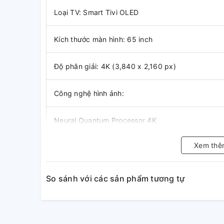
Loại TV: Smart Tivi OLED
Kích thước màn hình: 65 inch
Độ phân giải: 4K (3,840 x 2,160 px)
Công nghệ hình ảnh:
Neural Quantum Processor 4K
Xem thê
Quantum HDR OLED
Quantum HDR OLED
So sánh với các sản phẩm tương tự
HDR 10+