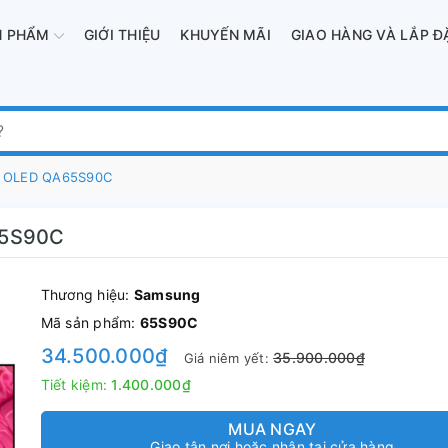
N PHẨM
GIỚI THIỆU
KHUYẾN MÃI
GIAO HÀNG VÀ LẮP Đ
4K OLED QA65S90C
65S90C
Thương hiệu:
Samsung
Mã sản phẩm:
65S90C
34.500.000₫
35.900.000₫
Giá niêm yết:
Tiết kiệm:
1.400.000₫
MUA NGAY
Giao tận nơi hoặc nhận tại cửa hàng