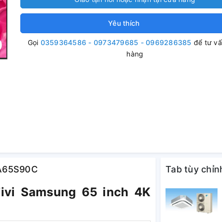
Yêu thích
Gọi
0359364586 - 0973479685 - 0969286385
để tư v
hàng
QA65S90C
Tab tùy chỉn
 Tivi Samsung 65 inch 4K