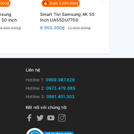
.000₫
Giảm 3.050.000₫
Giảm 2.
amsung
Smart Tivi Samsung 4K 55
Smart Tivi
50 inch
Inch UA55DU7700
Inch UA55
8.950.000₫
9.650.000
14.550.000₫
12.000.000₫
Liên hệ
Hotline 1:
0969.987.629
Hotline 2:
0973.479.685
Hotline 3:
0981.401.303
Kết nối với chúng tôi