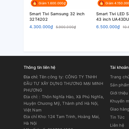
Giảm 1.600.000₫
Giảm 4.150.00
Kích thước có chân: 1444.3 x 896.6 x 265.9 mm
Smart Tivi Samsung 32 inch
Smart Tivi LED
32T4202
43 inch UA43D
4.300.000₫
6.500.000₫
5.900.000₫
10.
Kích thước không chân: 1444.3 x 831.7 x 39.9 m
Khối lượng có chân: 23.1 kg
Khối lượng không chân: 21.1 kg
Thông tin liên hệ
Tài khoản
Năm sản xuất: 2023
Địa chỉ:
Tên công ty: CÔNG TY TNHH
Trang ch
ĐẦU TƯ XÂY DỰNG THƯƠNG MẠI MINH
Sản phẩ
PHƯƠNG
Thương hiệu: Samsung
Giới thiệu
Địa chỉ: : Thôn Nghĩa Hào, Xã Phú Nghĩa,
Khuyến m
Huyện Chương Mỹ, Thành phố Hà Nội,
Giao hàng
Việt Nam
Địa chỉ Kho: 124 Tam Trinh, Hoàng Mai,
Tin Tức
Hà Nội
Liên hệ