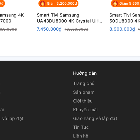
0₫
Giảm 3.200.000₫
Giảm 5.650
 Samsung 4K
Smart Tivi Samsung
Smart Tivi S
U7000
UA43DU8000 4K Crystal UHD
50DU8000 4K 
43 inch
7.450.000₫
8.900.000₫
650.000₫
10.650.000₫
m
Hướng dẫn
ủ
Trang chủ
m
Sản phẩm
Giới thiệu
ãi
Khuyến mãi
 và lắp đặt
Giao hàng và lắp đặt
Tin Tức
Liên hệ