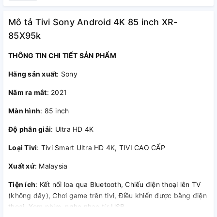
Mô tả Tivi Sony Android 4K 85 inch XR-
85X95k
THÔNG TIN CHI TIẾT SẢN PHẨM
Hãng sản xuất
: Sony
Năm ra mắt
: 2021
Màn hình
: 85 inch
Độ phân giải
: Ultra HD 4K
Loại Tivi
: Tivi Smart Ultra HD 4K, TIVI CAO CẤP
Xuất xứ
: Malaysia
Tiện ích
: Kết nối loa qua Bluetooth, Chiếu điện thoại lên TV
(không dây), Chơi game trên tivi, Điều khiển được bằng điện
thoại, Xem phim, nghe nhạc từ USB