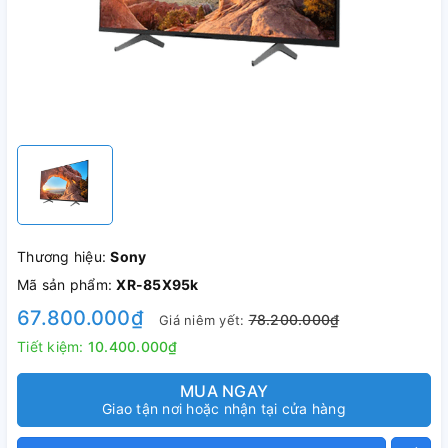
Thương hiệu:
Sony
Mã sản phẩm:
XR-85X95k
67.800.000₫
78.200.000₫
Giá niêm yết:
Tiết kiệm:
10.400.000₫
MUA NGAY
Giao tận nơi hoặc nhận tại cửa hàng