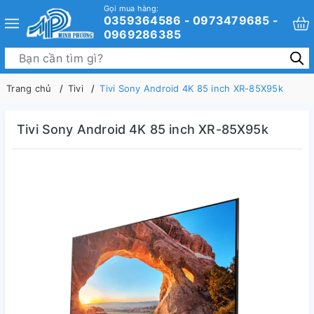
Gọi mua hàng:
0359364586 - 0973479685 -
0969286385
Trang chủ
Tivi
Tivi Sony Android 4K 85 inch XR-85X95k
Tivi Sony Android 4K 85 inch XR-85X95k