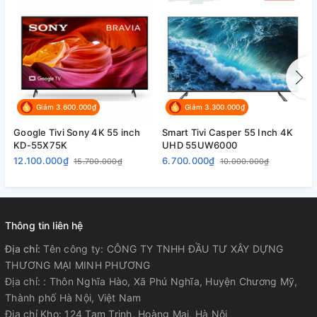
Giảm 3.600.000₫
Giảm 3.300.000₫
Google Tivi Sony 4K 55 inch
Smart Tivi Casper 55 Inch 4K
S
KD-55X75K
UHD 55UW6000
4
12.100.000₫
6.700.000₫
6
15.700.000₫
10.000.000₫
Thông tin liên hệ
Địa chỉ:
Tên công ty: CÔNG TY TNHH ĐẦU TƯ XÂY DỰNG
THƯƠNG MẠI MINH PHƯƠNG
Địa chỉ: : Thôn Nghĩa Hào, Xã Phú Nghĩa, Huyện Chương Mỹ,
Thành phố Hà Nội, Việt Nam
Địa chỉ Kho: 124 Tam Trinh, Hoàng Mai, Hà Nội