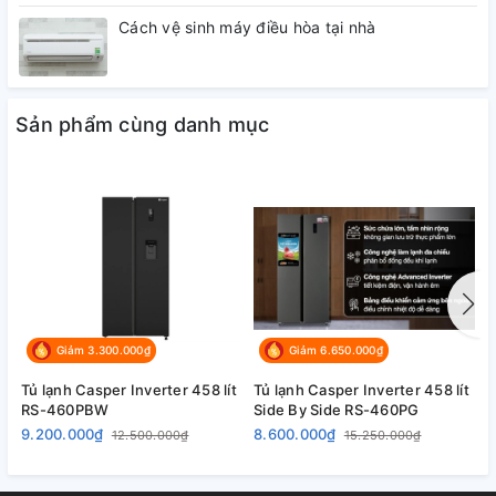
Cách vệ sinh máy điều hòa tại nhà
Sản phẩm cùng danh mục
Giảm 3.300.000₫
Giảm 6.650.000₫
Tủ lạnh Casper Inverter 458 lít
Tủ lạnh Casper Inverter 458 lít
T
RS-460PBW
Side By Side RS-460PG
L
9.200.000₫
8.600.000₫
1
12.500.000₫
15.250.000₫