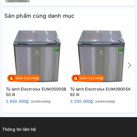
Sản phẩm cùng danh mục
Giảm 550.000₫
Giảm 250.000₫
Tủ lạnh Electrolux EUM0500SB
Tủ lạnh Electrolux EUM0900SA
T
50 lít
92 lít
l
2.650.000₫
3.250.000₫
6
3.200.000₫
3.500.000₫
Thông tin liên hệ