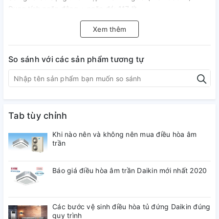
Dung tích ngăn đông + ngăn đá: 117 lít
Dung tích ngăn lạnh: Hãng không công bố
Xem thêm
Kiểu tủ lạnh: Ngăn đá trên
Chất liệu khay Tủ lạnh: Khay kính
THÔNG TIN CHUNG
So sánh với các sản phẩm tương tự
Sản xuất tại: Việt Nam
Bảo hành: 12 Tháng
Năm sản xuất: 2019
Tab tùy chỉnh
Khi nào nên và không nên mua điều hòa âm
trần
Báo giá điều hòa âm trần Daikin mới nhất 2020
Các bước vệ sinh điều hòa tủ đứng Daikin đúng
quy trình