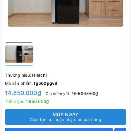
Thương hiệu:
Hitachi
Mã sản phẩm:
fg560pgv8
14.850.000₫
16.500.000₫
Giá niêm yết:
Tiết kiệm:
1.650.000₫
MUA NGAY
Giao tận nơi hoặc nhận tại cửa hàng