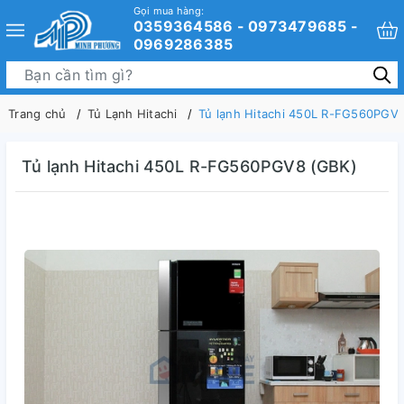
Gọi mua hàng:
0359364586 - 0973479685 -
0969286385
Trang chủ
Tủ Lạnh Hitachi
Tủ lạnh Hitachi 450L R-FG560PGV
Tủ lạnh Hitachi 450L R-FG560PGV8 (GBK)