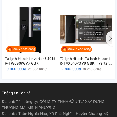
Giảm 5.100.000₫
Giảm 5.400.000₫
Tủ lạnh Hitachi Inverter 540 lít
Tủ lạnh Hitachi Tủ lạnh Hitachi
T
R-FW690PGV7 GBK
R-FVX510PGV9_GBK Inverter
R
406 lít
19.900.000₫
12.800.000₫
1
25.000.000₫
18.200.000₫
Thông tin liên hệ
Địa chỉ:
Tên công ty: CÔNG TY TNHH ĐẦU TƯ XÂY DỰNG
THƯƠNG MẠI MINH PHƯƠNG
Địa chỉ: : Thôn Nghĩa Hào, Xã Phú Nghĩa, Huyện Chương Mỹ,