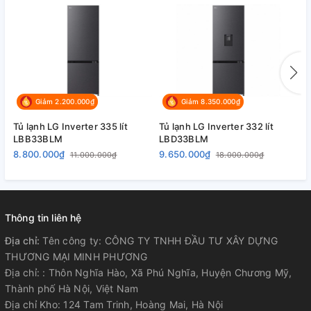
Ống dẫn gas bằng Nhôm - Lá tản nhiệt bằng Nhôm
Kích thước tủ lạnh:
Cao 179 cm - Rộng 91.3 cm - Sâu 73.5 cm - Nặng 130 kg
Năm ra mắt:
Giảm 2.200.000₫
Giảm 8.350.000₫
2022
Tủ lạnh LG Inverter 335 lít
Tủ lạnh LG Inverter 332 lít
T
LBB33BLM
LBD33BLM
B
Sản xuất tại:
8.800.000₫
9.650.000₫
1
11.000.000₫
18.000.000₫
Trung Quốc
Hãng:
Thông tin liên hệ
LG
Địa chỉ:
Tên công ty: CÔNG TY TNHH ĐẦU TƯ XÂY DỰNG
THƯƠNG MẠI MINH PHƯƠNG
Địa chỉ: : Thôn Nghĩa Hào, Xã Phú Nghĩa, Huyện Chương Mỹ,
Thành phố Hà Nội, Việt Nam
Địa chỉ Kho: 124 Tam Trinh, Hoàng Mai, Hà Nội