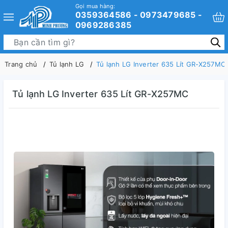
Gọi mua hàng:
0359364586 - 0973479685 -
0969286385
Trang chủ
Tủ lạnh LG
Tủ lạnh LG Inverter 635 Lít GR-X257MC
Tủ lạnh LG Inverter 635 Lít GR-X257MC