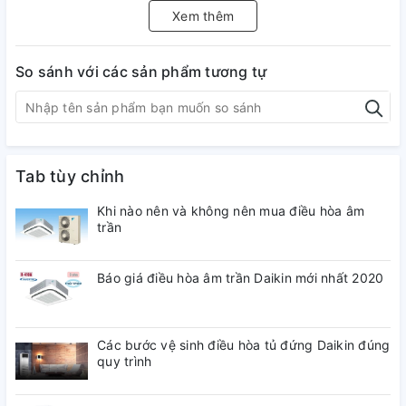
Dung tích ngăn chuyển đổi:
Xem thêm
Không có
So sánh với các sản phẩm tương tự
Dung tích ngăn lạnh:
416 lít
Công suất tiêu thụ công bố theo TCVN:
Tab tùy chỉnh
~1.93 kW/ngày
Khi nào nên và không nên mua điều hòa âm
Công nghệ tiết kiệm điện:
trần
Linear Inverter
Báo giá điều hòa âm trần Daikin mới nhất 2020
Công nghệ làm lạnh:
DoorCooling+ làm lạnh từ cánh cửa tủ, Làm lạnh đa chiều
Các bước vệ sinh điều hòa tủ đứng Daikin đúng
Công nghệ kháng khuẩn, khử mùi:
quy trình
Bộ lọc 5 lớp Hygiene Fresh+™