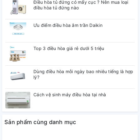
Điều hòa tủ đứng có mấy cục ? Nên mua loại
Công nghệ bảo quản thực phẩm:
điều hòa tủ đứng nào
Ngăn cân bằng ẩm Moist Balance Crisper, Ngăn rau củ cân
Ưu điểm điều hòa âm trần Daikin
bằng ẩm lưới mắt cáo 2 chế độ Fresh Balancer
Tiện ích:
Top 3 điều hòa giá rẻ dưới 5 triệu
Cửa phụ Door-in-Door
Lấy nước ngoài diệt khuẩn UV nano
Dùng điều hòa mỗi ngày bao nhiêu tiếng là hợp
Tích hợp WIFI - Smart ThinQ™
lý?
Chất liệu cửa tủ lạnh:
Cách vệ sinh máy điều hòa tại nhà
Thép không gỉ
Chất liệu khay ngăn lạnh:
Kính chịu lực
Sản phẩm cùng danh mục
Chất liệu ống dẫn gas, dàn lạnh: