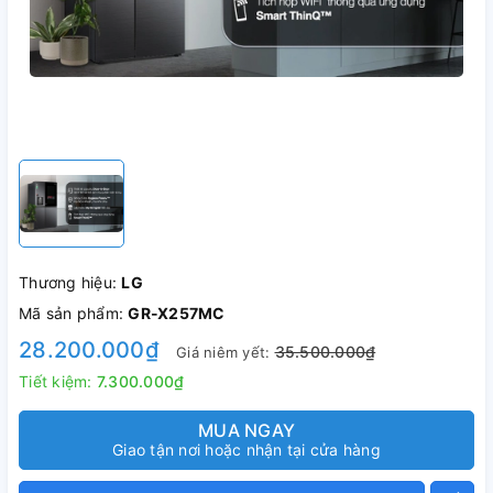
Thương hiệu:
LG
Mã sản phẩm:
GR-X257MC
28.200.000₫
35.500.000₫
Giá niêm yết:
Tiết kiệm:
7.300.000₫
MUA NGAY
Giao tận nơi hoặc nhận tại cửa hàng