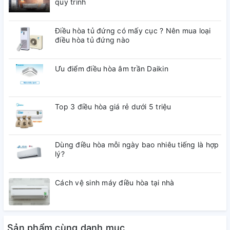
Tổng
quy trình
dung
420
tích sử
Điều hòa tủ đứng có mấy cục ? Nên mua loại
dụng(L)
điều hòa tủ đứng nào
Dung
Ưu điểm điều hòa âm trần Daikin
tích ngăn
308L
lạnh (FC)
Top 3 điều hòa giá rẻ dưới 5 triệu
Dung
tích ngăn
112L
lạnh (PC)
Dùng điều hòa mỗi ngày bao nhiêu tiếng là hợp
lý?
Loại tủ
Tủ lạnhngăn đá dưới
Cách vệ sinh máy điều hòa tại nhà
Số cửa
2
Số người
Sản phẩm cùng danh mục
3 – 4 người