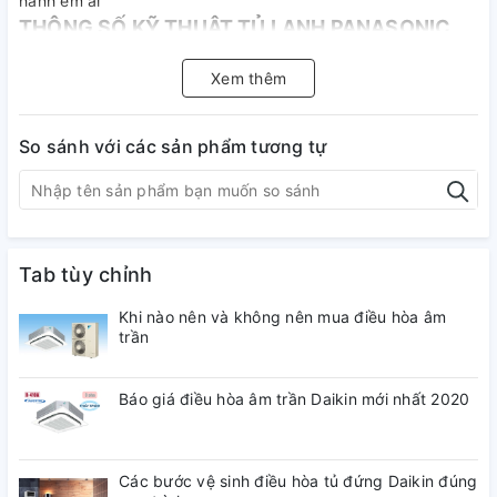
hành êm ái
THÔNG SỐ KỸ THUẬT TỦ LẠNH PANASONIC
INVERTER 420 LÍT NR-BX471WGKV
Xem thêm
Thương
Panasonic
hiệu
So sánh với các sản phẩm tương tự
Màu sản
Màu đen mặt gương
phẩm
Tab tùy chỉnh
Mức tiêu
thụ năng
Đang cập nhật
Khi nào nên và không nên mua điều hòa âm
lượng
trần
Điện áp
Báo giá điều hòa âm trần Daikin mới nhất 2020
sử
220V~50Hz (AC)
dụng(V)
Các bước vệ sinh điều hòa tủ đứng Daikin đúng